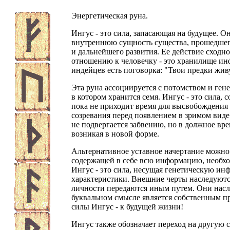
Энергетическая руна.
Ингус - это сила, запасающая на будущее. О
внутреннюю сущность существа, прошедшег
и дальнейшего развития. Ее действие сходн
отношению к человечку - это хранилище ин
индейцев есть поговорка: "Твои предки
живу
Эта руна ассоциируется с потомством и гене
в котором хранится семя. Ингус - это сила,
пока не приходит время для высвобождения 
созревания перед появлением в зримом виде.
не подвергается забвению, но в должное вр
возникая в новой форме.
Альтернативное уставное начертание можно
содержащей в себе всю информацию, необхо
Ингус - это сила, несущая генетическую и
характеристики. Внешние черты наследуются
личности передаются иным путем. Они насл
буквальном смысле является собственным пр
силы Ингус - к будущей жизни!
Ингус также обозначает переход на другую с