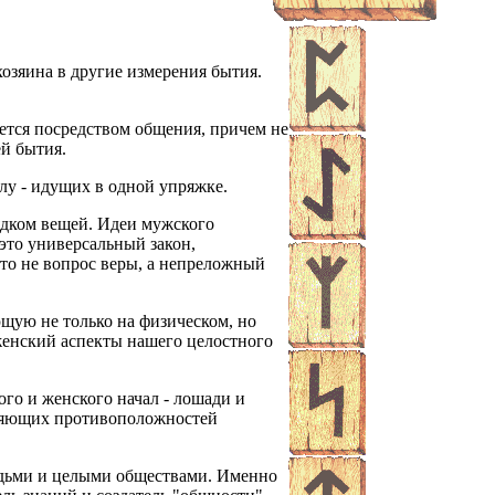
озяина в другие измерения бытия.
ется посредством общения, причем не
ей бытия.
лу - идущих в одной упряжке.
рядком вещей. Идеи мужского
это универсальный закон,
Это не вопрос веры, а непреложный
щую не только на физическом, но
женский аспекты нашего целостного
ого и женского начал - лошади и
олняющих противоположностей
юдьми и целыми обществами. Именно