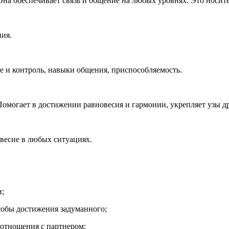
 Она обеспечивает связь и общение на любых уровнях. Это носит
ия.
контроль, навыки общения, приспособляемость.
ет в достижении равновесия и гармонии, укрепляет узы д
есие в любых ситуациях.
и;
собы достижения задуманного;
 отношения с партнером;