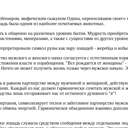
лейпниром, мифическим скакуном Одина, переносившим своего х
шадь была одним из наиболее почитаемых животных.
сть к общению на различных уровнях бытия. Мудрость приобрета
растениями, минералами, а также с сущностями из других уровн
терпретировали символ руны как
пару
лошадей - жеребца и кобы
ство мужского и женского начал согласуется с естественным по
стижения власти и порабощения. "Все рождается от женщины" - 
 Ничто не может получить жизнь только через мужское начало. 
ь в равном партнерстве между мужчиной и женщиной, действую
внях. Каждый из нас должен гармонически сочетать мужской и 
дства лишь отгораживает нас от истинного духовного "я"!
чертания, символизирует тесное и заботливое партнерство мужск
ого обмена энергией. Гармоническое объединение взаимно доп
охи лошадь служила средством сообщения между отдельными л