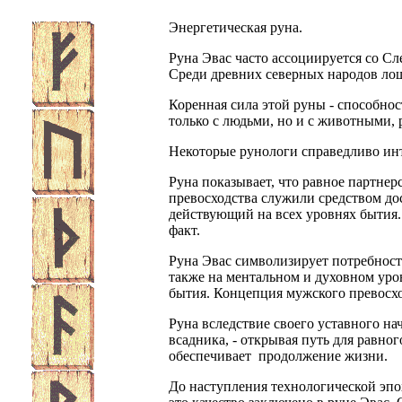
Энергетическая руна.
Руна Эвас часто ассоциируется со С
Среди древних северных народов ло
Коренная сила этой руны - способно
только с людьми, но и с животными, 
Некоторые рунологи справедливо ин
Руна показывает, что равное партнер
превосходства служили средством до
действующий на всех уровнях бытия.
факт.
Руна Эвас символизирует потребност
также на ментальном и духовном уро
бытия. Концепция мужского превосхо
Руна вследствие своего уставного на
всадника, - открывая путь для равн
обеспечивает продолжение жизни.
До наступления технологической эп