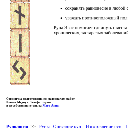
сохранять равновесие в любой 
уважать противоположный пол
Руна Эвас помогает сдвинуть с места
хронических, застарелых заболевани
Страничка подготовлена по материалам работ
Кеннет Медоуз, Ральфа Блума
и из собственного опыта
Мага Анны
Рунология
>>
Руны
Описание рун
Изготовление рун
Г