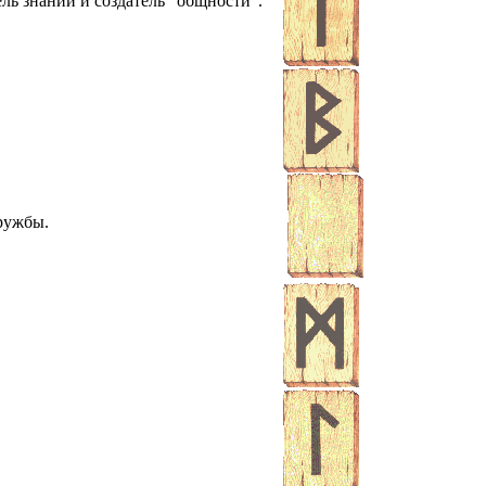
ель знаний и создатель "общности".
ружбы.