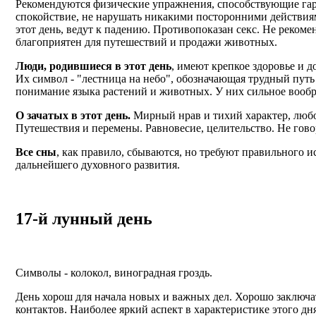
Рекомендуются физические упражнения, способствующие гарм
спокойствие, не нарушать никакими посторонними действиями
этот день, ведут к падению. Противопоказан секс. Не реком
благоприятен для путешествий и продажи животных.
Люди, родившиеся в этот день
, имеют крепкое здоровье и 
Их символ - "лестница на небо", обозначающая трудный путь
понимание языка растений и животных. У них сильное вооб
О зачатых в этот день.
Мирный нрав и тихий характер, любо
Путешествия и перемены. Равновесие, целительство. Не говор
Все сны
, как правило, сбываются, но требуют правильного 
дальнейшего духовного развития.
17-й лунный день
Символы - колокол, виноградная гроздь.
День хорош для начала новых и важных дел. Хорошо заключа
контактов. Наиболее яркий аспект в характеристике этого дня