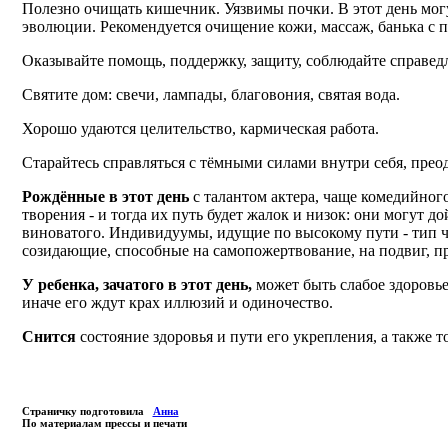
Полезно очищать кишечник. Уязвимы почки. В этот день могу
эволюции. Рекомендуется очищение кожи, массаж, банька с п
Оказывайте помощь, поддержку, защиту, соблюдайте справед
Святите дом: свечи, лампады, благовония, святая вода.
Хорошо удаются целительство, кармическая работа.
Старайтесь справляться с тёмными силами внутри себя, прео
Рождённые в этот день
с талантом актера, чаще комедийного
творения - и тогда их путь будет жалок и низок: они могут 
виноватого. Индивидуумы, идущие по высокому пути - тип чи
созидающие, способные на самопожертвование, на подвиг, п
У ребенка, зачатого в этот день,
может быть слабое здоровье
иначе его ждут крах иллюзий и одиночество.
Снится
состояние здоровья и пути его укрепления, а также 
Страничку подготовила
Анна
По материалам прессы и печати