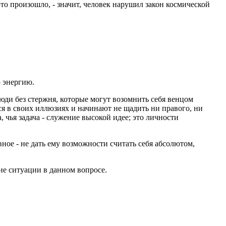
то произошло, - значит, человек нарушил закон космической
ю энергию.
юди без стержня, которые могут возомнить себя венцом
ся в своих иллюзиях и начинают не щадить ни правого, ни
чья задача - служение высокой идее; это личности
вное - не дать ему возможности считать себя абсолютом,
ие ситуации в данном вопросе.