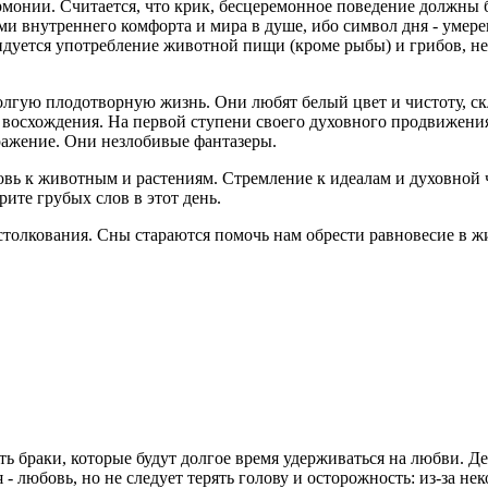
онии. Считается, что крик, бесцеремонное поведение должны б
 внутреннего комфорта и мира в душе, ибо символ дня - умеренн
ендуется употребление животной пищи (кроме рыбы) и грибов, не
долгую плодотворную жизнь. Они любят белый цвет и чистоту, с
 восхождения. На первой ступени своего духовного продвижения
ражение. Они незлобивые фантазеры.
вь к животным и растениям. Стремление к идеалам и духовной ч
ите грубых слов в этот день.
истолкования. Сны стараются помочь нам обрести равновесие в ж
ть браки, которые будут долгое время удерживаться на любви. 
 - любовь, но не следует терять голову и осторожность: из-за н