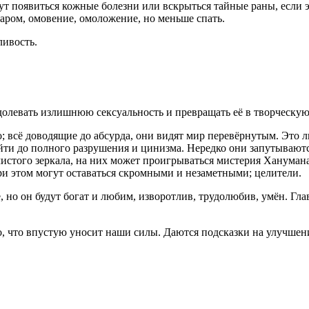
т появиться кожные болезни или вскрыться тайные раны, если э
аром, омовение, омоложение, но меньше спать.
ливость.
долевать излишнюю сексуальность и превращать её в творческу
; всё доводящие до абсурда, они видят мир перевёрнутым. Это л
дойти до полного разрушения и цинизма. Нередко они запутывают
стого зеркала, на них может проигрываться мистерия Ханумана, 
ри этом могут оставаться скромными и незаметными; целители.
, но он будут богат и любим, изворотлив, трудолюбив, умён. Гла
то, что впустую уносит наши силы. Даются подсказки на улучшен