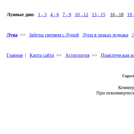
Лунные дни:
1 - 3
4 - 6
7 - 9
10 - 12
13 - 15
16 - 18
19 
Луна
>>
Заботы сверяем с Луной
Луна в знаках зодиака
Главная
|
Карта сайта
>>
Астрология
>>
Практическая а
Copyri
Коммерч
При некоммерчес