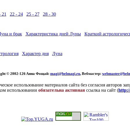
- 21
22 - 24
25 - 27
28 - 30
Луна и брак
Характеристика дней Луны
Краткий астрологичес
стрология
Характер дня
Луна
ght © 2002
-126 Aннa Фoщaй:
magi@belmagi.ru
, Вебмастер:
webmaster@belm
еское использование материалов сайта без согласия авторов за
ком использовании
обязательна активная
ссылка на сайт (
http: