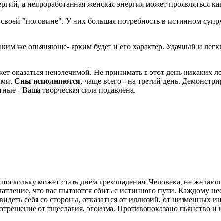
ргий, а непроработанная женская энергия может проявляться как
 своей "половине". У них большая потребность в истинном супр
Таким же опьяняюще- ярким будет и его характер. Удачный и легк
ет оказаться неизлечимой. Не принимать в этот день никаких ле
ими.
Сны исполняются
, чаще всего - на третий день. Демонстр
тные - Ваша творческая сила подавлена.
поскольку может стать днём грехопадения. Человека, не желаю
чатление, что вас пытаются сбить с истинного пути. Каждому н
видеть себя со стороны, отказаться от иллюзий, от низменных и
решение от тщеславия, эгоизма. Противопоказано пьянство и к