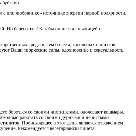
 буйство.
уге или любовнике - источнике энергии парной полярности,
ий. Но берегитесь! Как бы он не стал пьяницей и
карственных средств, тем более алкогольных напитков.
ируют Ваши творческие силы, вдохновение и сексуальность.
щего бороться со своими инстинктами, одолевают кошмары,
еобходимо работать со своими дурными и нечистыми
нстинктов. Происходящее в этот день, является отражением
урение. Рекомендуется вегетарианская диета.