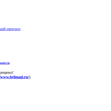
кий прогноз
agi.ru
прещено!
//www.belmagi.ru/
).