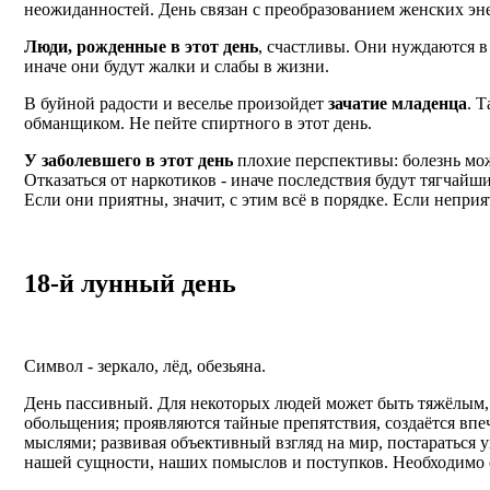
неожиданностей. День связан с преобразованием женских эне
Люди, рожденные в этот день
, счастливы. Они нуждаются в
иначе они будут жалки и слабы в жизни.
В буйной радости и веселье произойдет
зачатие младенца
. 
обманщиком. Не пейте спиртного в этот день.
У заболевшего в этот день
плохие перспективы: болезнь мож
Отказаться от наркотиков - иначе последствия будут тягчайш
Если они приятны, значит, с этим всё в порядке. Если неприя
18-й лунный день
Символ - зеркало, лёд, обезьяна.
День пассивный. Для некоторых людей может быть тяжёлым, 
обольщения; проявляются тайные препятствия, создаётся впе
мыслями; развивая объективный взгляд на мир, постараться у
нашей сущности, наших помыслов и поступков. Необходимо от