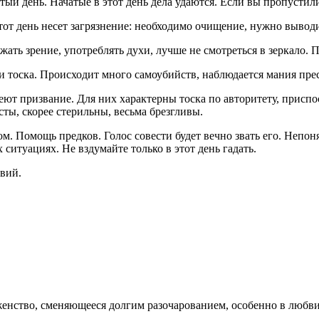
й день. Начатые в этот день дела удаются. Если вы пропустили 
тот день несет загрязнение: необходимо очищение, нужно вывод
ать зрение, употреблять духи, лучше не смотреться в зеркало. 
ь и тоска. Происходит много самоубийств, наблюдается мания пре
еют призвание. Для них характерны тоска по авторитету, приспо
сты, скорее стерильны, весьма брезгливы.
м. Помощь предков. Голос совести будет вечно звать его. Непоня
ситуациях. Не вздумайте только в этот день гадать.
вий.
женство, сменяющееся долгим разочарованием, особенно в любви