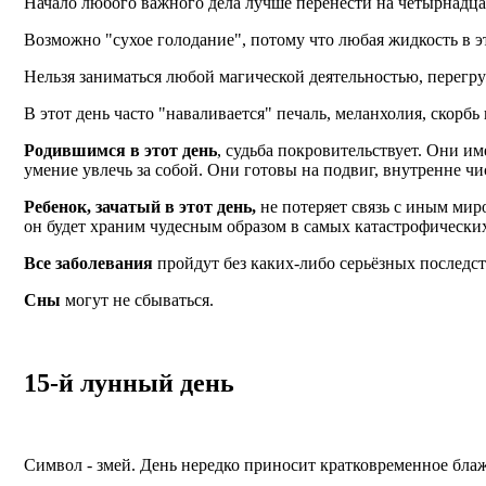
Начало любого важного дела лучше перенести на четырнадцаты
Возможно "сухое голодание", потому что любая жидкость в э
Нельзя заниматься любой магической деятельностью, перегруж
В этот день часто "наваливается" печаль, меланхолия, скорб
Родившимся в этот день
, судьба покровительствует. Они им
умение увлечь за собой. Они готовы на подвиг, внутренне чи
Ребенок, зачатый в этот день,
не потеряет связь с иным миро
он будет храним чудесным образом в самых катастрофических 
Все заболевания
пройдут без каких-либо серьёзных последст
Сны
могут не сбываться.
15-й лунный день
Символ - змей. День нередко приносит кратковременное бла