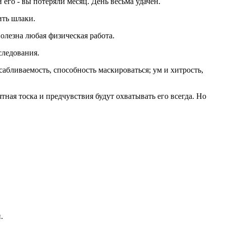
его - вы потеряли месяц. День весьма удачен.
ить шлаки.
Полезна любая физическая работа.
следования.
сабливаемость, способность маскироваться; ум и хитрость,
тная тоска и предчувствия будут охватывать его всегда. Но
.