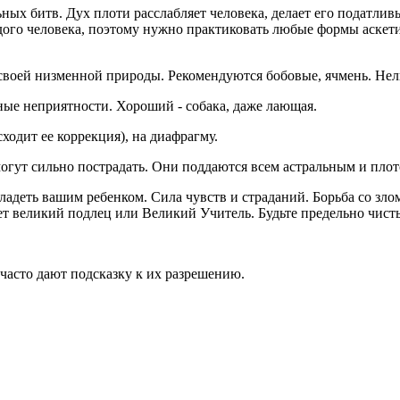
ьных битв. Дух плоти расслабляет человека, делает его пода
дого человека, поэтому нужно практиковать любые формы аскети
своей низменной природы. Рекомендуются бобовые, ячмень. Нель
ьные неприятности. Хороший - собака, даже лающая.
одит ее коррекция), на диафрагму.
 могут сильно пострадать. Они поддаются всем астральным и пл
ладеть вашим ребенком. Сила чувств и страданий. Борьба со зло
дет великий подлец или Великий Учитель. Будьте предельно чист
часто дают подсказку к их разрешению.