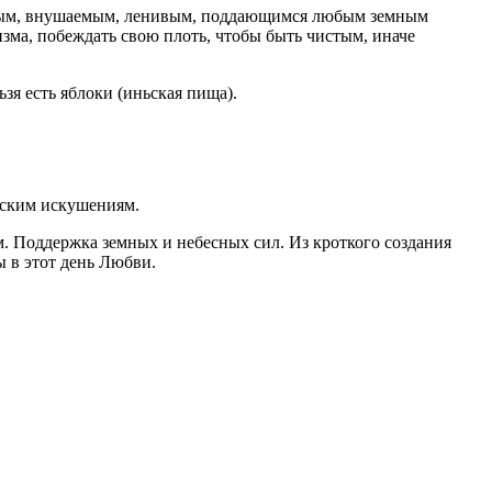
тливым, внушаемым, ленивым, поддающимся любым земным
зма, побеждать свою плоть, чтобы быть чистым, иначе
зя есть яблоки (иньская пища).
отским искушениям.
м. Поддержка земных и небесных сил. Из кроткого создания
ы в этот день Любви.