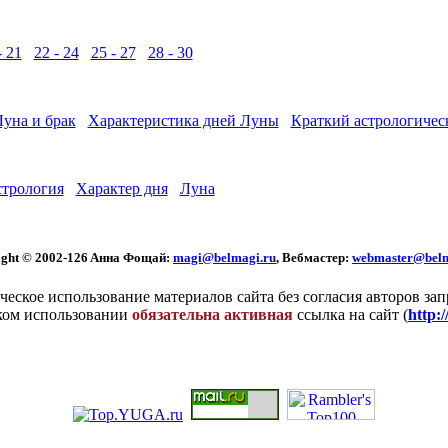
- 21
22 - 24
25 - 27
28 - 30
Луна и брак
Характеристика дней Луны
Краткий астрологичес
стрология
Характер дня
Луна
ght © 2002
-126 Aннa Фoщaй:
magi@belmagi.ru
, Вебмастер:
webmaster@belm
еское использование материалов сайта без согласия авторов за
ком использовании
обязательна активная
ссылка на сайт (
http: