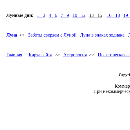
Лунные дни:
1 - 3
4 - 6
7 - 9
10 - 12
13 - 15
16 - 18
19 
Луна
>>
Заботы сверяем с Луной
Луна в знаках зодиака
Главная
|
Карта сайта
>>
Астрология
>>
Практическая а
Copyri
Коммерч
При некоммерчес