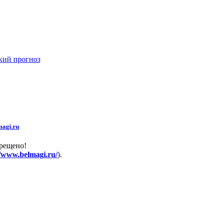
кий прогноз
agi.ru
прещено!
//www.belmagi.ru/
).