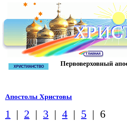
Первоверховный апо
ХРИСТИАНСТВО
Апостолы Христовы
1
|
2
|
3
|
4
|
5
| 6