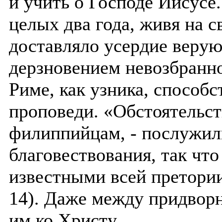
и учить о Господе Иисусе.
целых два года, живя на 
доставляло усердие верую
дерзновением невозбранно
Риме, как узника, способс
проповеди. «Обстоятельств
филиппийцам, - послужил
благовествования, так чт
известными всей претории
14). Даже между придвор
им ко Христу.