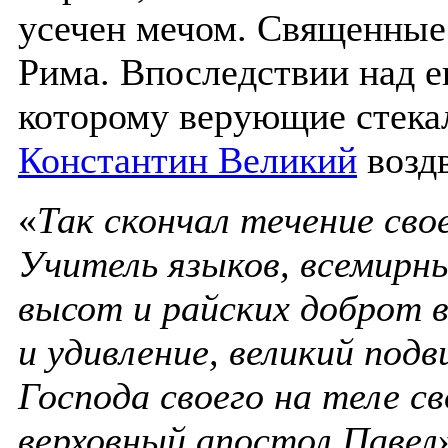
усечен мечом. Священные
Рима. Впоследствии над е
которому верующие стекал
Константин Великий
воздв
«
Так скончал течение сво
Учитель языков, всемирн
высот и райских доброт ви
и удивление, великий под
Господа своего на теле с
верховный апостол Павел