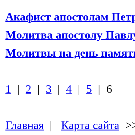
Акафист апостолам Пет
Молитва апостолу Павл
Молитвы на день памяти
1
|
2
|
3
|
4
|
5
| 6
Главная
|
Карта сайта
>