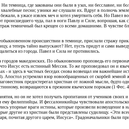
Ни темница, где закованы они были в узах, ни бесславие, ни бо
хвалебные песни; узники же слушали их. Вдруг в полночь землет
жали, в ужасе извлек меч и хотел умертвить себя. Но Павел воск
 от происшедшего чуда, пал в ноги Павлу и Силе, вопрошая, как 
 страж темничный был крещен со всеми домашними. В чувстве бл
еобыкновенном происшествии в темнице, прислали стражу прика
ицу, а теперь тайно выпускают? Нет, пусть придут и сами вывед
далиться из города. Павел и Сила не противились.
з городов македонских. По обыкновению проповедь его первон
 что Иисус есть истинный Мессия. То же проповедовал он и языч
х - и здесь в частных беседах снова возвещал им важнейшие ист
). Апостол устремлял взор новообращенных от скорбей земной ж
лаговестник предостерегал христиан от ложной мысли, будто одн
истинному, возвращаются к прежним языческим порокам (1 Фес. 4:
анятия, но он не хотел получать пропитания от учеников своих 
и ему филиппийцы. И фессалоникийцы чувствовали апостольское
лись упорные враги истины, которые произвели возмущение в на
рые другие из христиан были представлены судилищу. «Эти всесв
аря, почитая другого царем, Иисуса». Градоначальники были при