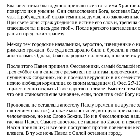
Благовестники благодушно приняли все это за имя Христово. 
повергло их в уныние. Они славословили Бога, воспевая Ему 
узы. Пробужденный страж темницы, думая, что заключенные бе
При свете огня страж убедился в истине его слов и, трепеща
спасешься ты и весь дом твой». После краткого наставления
раны и предложил трапезу.
Между тем городские начальники, вероятно, извещенные о н
римских граждан, без суда всенародно били и бросили в темн
апостолами. Однако, боясь народных волнений, просили их у
После этого Павел пришел в Фессалоники, самый большой и
трех суббот он в синагоге разъяснял по книгам пророческим,
публичных собраниях, но и посещал верующих в их семейства
нежно любящая кормилица со своим младенцем (1 Фес. 2:7-13
торжественно открыть Свое царство на земле. Вместе с тем б
что они становятся еще виновнее, если, посвятив себя Богу 
Проповедь не оставляла апостолу Павлу времени на другие з
плетением палаток), а также милостыней, которую присылал
человеческое, но как Слово Божие. Но и в Фессалониках наш
где жил Павел. Самого апостола не нашли; но Иасон и некото
Иасон принял их; и все они поступают против повелений кес
клевета. В ту же ночь Павел с Силой оставили город.