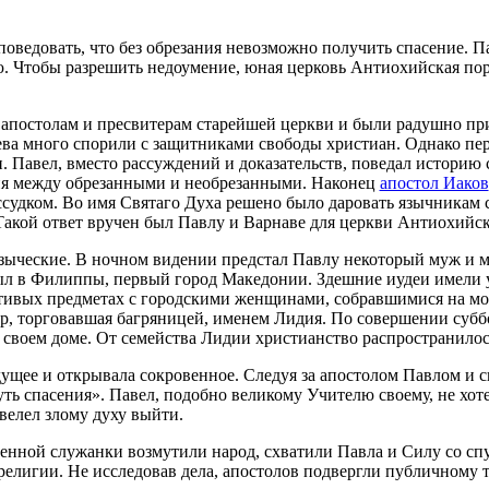
оведовать, что без обрезания невозможно получить спасение. П
ю. Чтобы разрешить недоумение, юная церковь Антиохийская по
апостолам и пресвитерам старейшей церкви и были радушно при
ева много спорили с защитниками свободы христиан. Однако п
и. Павел, вместо рассуждений и доказательств, поведал историю 
чия между обрезанными и необрезанными. Наконец
апостол Иаков
ссудком. Во имя Святаго Духа решено было даровать язычникам с
Такой ответ вручен был Павлу и Варнаве для церкви Антиохийск
 языческие. В ночном видении предстал Павлу некоторый муж и
л в Филиппы, первый город Македонии. Здешние иудеи имели у 
естивых предметах с городскими женщинами, собравшимися на мо
р, торговавшая багряницей, именем Лидия. По совершении суббо
воем доме. От семейства Лидии христианство распространилос
дущее и открывала сокровенное. Следуя за апостолом Павлом и с
ть спасения». Павел, подобно великому Учителю своему, не хот
велел злому духу выйти.
енной служанки возмутили народ, схватили Павла и Силу со сп
елигии. Не исследовав дела, апостолов подвергли публичному 