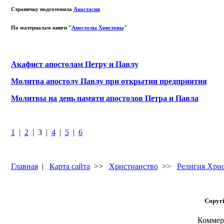
Страничку подготовила
Анастасия
По материалам книги "
Апостолы Христовы
"
Акафист апостолам Петру и Павлу
Молитва апостолу Павлу при открытии предприятия
Молитвы на день памяти апостолов Петра и Павла
1
|
2
| 3 |
4
|
5
|
6
Главная
|
Карта сайта
>>
Христианство
>>
Религия Хри
Copyri
Коммерч