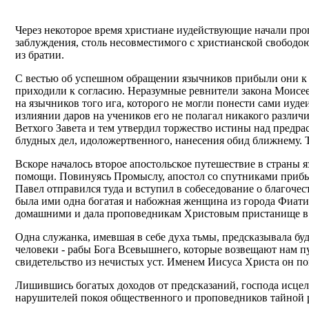
Через некоторое время христиане иудействующие начали проп
заблуждения, столь несовместимого с христианской свободо
из братии.
С вестью об успешном обращении язычников прибыли они к 
приходили к согласию. Неразумные ревнители закона Моисе
на язычников того ига, которого не могли понести сами иуде
излиянии даров на учеников его не полагал никакого разли
Ветхого Завета и тем утвердил торжество истины над предра
блудных дел, идоложертвенного, нанесения обид ближнему. 
Вскоре началось второе апостольское путешествие в страны
помощи. Повинуясь Промыслу, апостол со спутниками прибы
Павел отправился туда и вступил в собеседование о благоч
была ими одна богатая и набожная женщина из города Фиати
домашними и дала проповедникам Христовым пристанище в с
Одна служанка, имевшая в себе духа тьмы, предсказывала бу
человеки - рабы Бога Всевышнего, которые возвещают нам пу
свидетельство из нечистых уст. Именем Иисуса Христа он по
Лишившись богатых доходов от предсказаний, господа исцел
нарушителей покоя общественного и проповедников тайной р