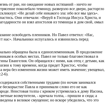
лезнь от ран, ни ожидание новых истязаний - ничто не
рясение поколебало темницу, разверзло все двери, расторгло
ликнул: «Не делай себе никакого зла: ибо все мы здесь».
спастись. Они отвечали: «Веруй в Господа Иисуса Христа, и
агодарности он взял апостолов из темницы в дом свой, омыл
зание освободить пленников. Но Павел ответил: «Нас,
ут нас». Начальники испугались и извинились перед
ачально обращена была к единоплеменникам. В продолжение
никам в особых местах. Павел не только благовествовал в
ины Евангелия. Он обращался с ними, как отец с детьми, как
изни к тому времени, когда придет Христос, чтобы
а вера без изменения жизни может иметь значение; увещевал,
2-6).
и содержался собственными трудами (по ночам занимался
 бескорыстие Павла и принимали слово его не как
роде. Неистовая толпа с криком устремилась к дому Иасона,
етные возмутители, - кричала толпа, - пришли и сюда; а
ведены в великое смущение; но вскоре убедились, что это