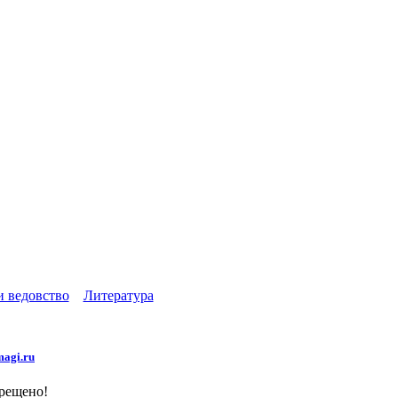
и ведовство
Литература
agi.ru
прещено!