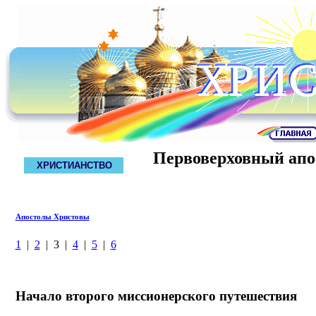
Первоверховный апо
ХРИСТИАНСТВО
Апостолы Христовы
1
|
2
| 3 |
4
|
5
|
6
Начало второго миссионерского путешествия