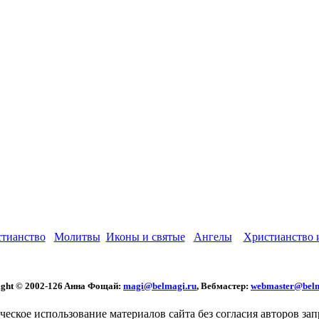
стианство
Молитвы
Иконы и святые
Ангелы
Христианство 
ght © 2002
-126 Aннa Фoщaй:
magi@belmagi.ru
, Вебмастер:
webmaster@belm
еское использование материалов сайта без согласия авторов за