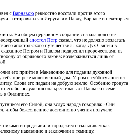
авел с
Варнавою
ревностно восстали против этого
ручила отправиться в Иерусалим Павлу, Варнаве и некоторым
няты. На общем церковном собрании сначала долго не
ервоверховный
апостол Петр
сказал, что не должно возлагать
своего апостольского путешествия - когда Дух Святый в
сказанное Петром и Павлом подкрепил пророчествами из
вободу от обрядового закона: воздерживаться лишь от
ой.
 молил его прийти в Македонию для подания духовной
себя при реке молитвенный дом. Утром в субботу апостол
литву. Слова его падали на добрую землю. Особенно тронута
тнего богослужения она крестилась от Павла со всеми
ь в Филиппах.
путником его Силой, она вслух народа говорила: «Сии
ел, чтобы божественное достоинство учения получало
утниками и представили городским начальникам как
телесному наказанию и заключили в темницу.