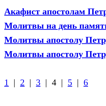
Акафист апостолам Пет
Молитвы на день памяти
Молитвы апостолу Петру
Молитвы апостолу Петр
1
|
2
|
3
| 4 |
5
|
6