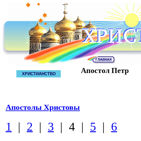
Апостол Петр
ХРИСТИАНСТВО
Апостолы Христовы
1
|
2
|
3
| 4 |
5
|
6