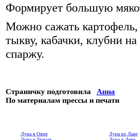
Формирует большую мякот
Можно сажать картофель, с
тыкву, кабачки, клубни на 
спаржу.
Страничку подготовила
Анна
По материалам прессы и печати
Луна в Овне
Луна во Льве
Луна в Тельце
Луна в Деве