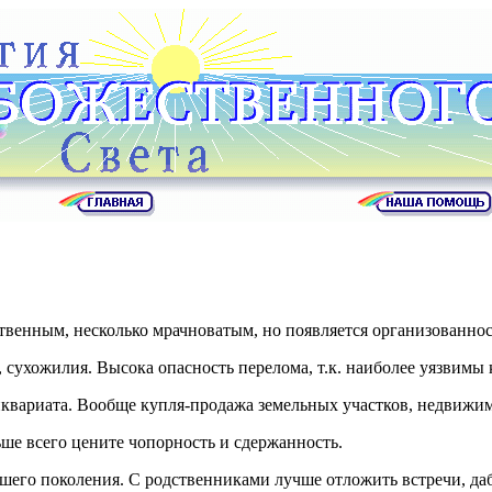
твенным, несколько мрачноватым, но появляется организованност
, сухожилия. Высока опасность перелома, т.к. наиболее уязвимы 
вариата. Вообще купля-продажа земельных участков, недвижимо
ше всего цените чопорность и сдержанность.
его поколения. С родственниками лучше отложить встречи, даб