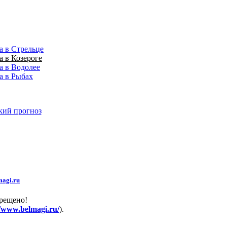
а в Стрельце
а в Козероге
а в Водолее
а в Рыбах
кий прогноз
agi.ru
прещено!
//www.belmagi.ru/
).