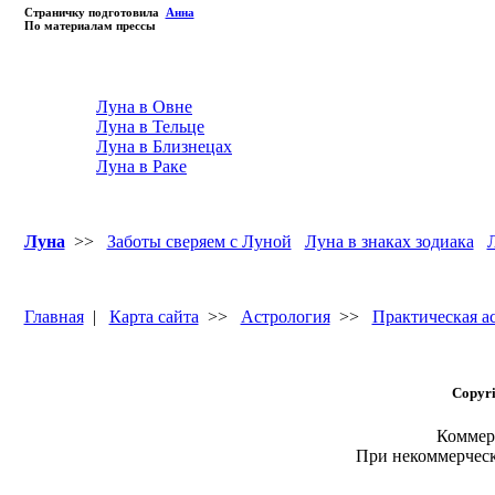
Страничку подготовила
Анна
По материалам прессы
Луна в Овне
Луна в Тельце
Луна в Близнецах
Луна в Раке
Луна
>>
Заботы сверяем с Луной
Луна в знаках зодиака
Главная
|
Карта сайта
>>
Астрология
>>
Практическая а
Copyri
Коммерч
При некоммерчес