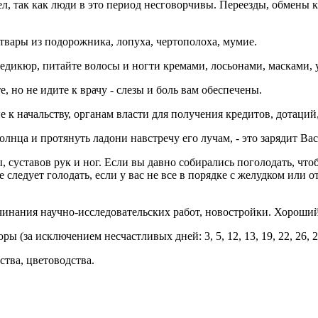
ел, так как люди в это период несговорчивы. Переезды, обмены
твары из подорожника, лопуха, чертополоха, мумие.
педикюр, питайте волосы и ногти кремами, лосьонами, масками
е, но не идите к врачу - слезы и боль вам обеспечены.
к начальству, органам власти для получения кредитов, дотаций,
лнца и протянуть ладони навстречу его лучам, - это зарядит Вас
суставов рук и ног. Если вы давно собирались поголодать, чтобы
не следует голодать, если у вас не все в порядке с желудком или
чинания научно-исследовательских работ, новостройки. Хороший
 (за исключением несчастливых дней: 3, 5, 12, 13, 19, 22, 26, 2
ства, цветоводства.