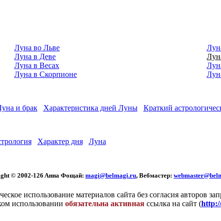
Луна во Льве
Лун
Луна в Деве
Лун
Луна в Весах
Лун
Луна в Скорпионе
Лун
Луна и брак
Характеристика дней Луны
Краткий астрологичес
стрология
Характер дня
Луна
ght © 2002
-126 Aннa Фoщaй:
magi@belmagi.ru
, Вебмастер:
webmaster@belm
еское использование материалов сайта без согласия авторов за
ком использовании
обязательна активная
ссылка на сайт (
http: