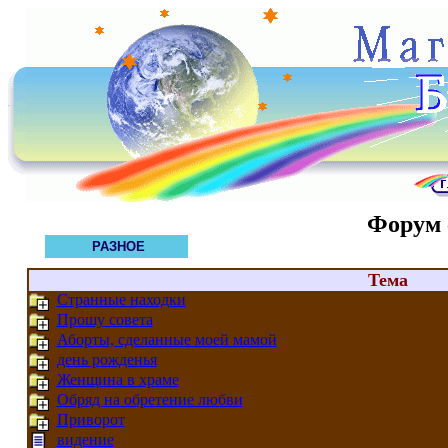
Форум 
РАЗНОЕ
Тема
Странные находки
Прошу совета
Аборты, сделанные моей мамой
день рожденья
Женщина в храме
Обряд на обретение любви
Приворот
видение