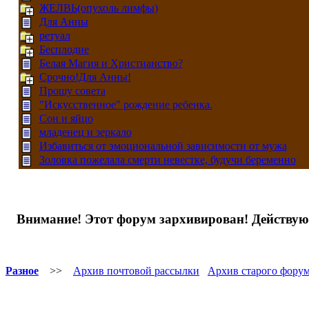
ЖЕЛВЬ(опухоль лимфы)
Для Анны
ретуал
Бесплодие
Белая Магия и Христианство?
Срочно!Для Анны!
Прошу совета
"Искусственное" рождение ребенка.
Сон и яйцо
младенец и зеркало
Избавиться от эмоциональной зависимости от мужа
Золовка пожелала смерти невестке, будучи беременно
Внимание! Этот форум зархивирован! Действ
Разное
>>
Архив почтовой рассылки
Архив старого фору