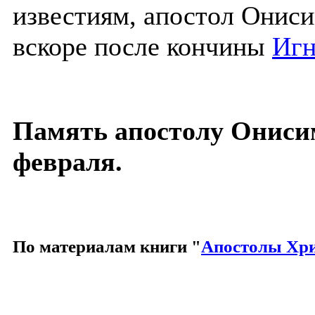
известиям, апостол Онис
вскоре после кончины
Игн
Память апостолу Онисим
февраля.
По материалам книги "
Апостолы Хр