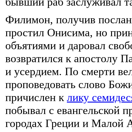
бывший раб заслуживал та
Филимон, получив послани
простил Онисима, но прин
объятиями и даровал своб
возвратился к апостолу П
и усердием. По смерти ве
проповедовать слово Божи
причислен к
лику семидес
побывал с евангельской п
городах Греции и Малой А