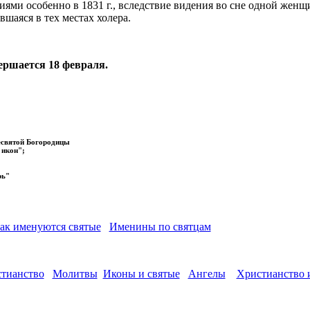
иями особенно в 1831 г., вследствие видения во сне одной же
вшаяся в тех местах холера.
ершается 18 февраля.
есвятой Богородицы
 икон";
рь"
ак именуются святые
Именины по святцам
стианство
Молитвы
Иконы и святые
Ангелы
Христианство 