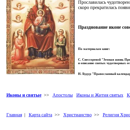
Прославилась чудотворен
скоро прекратилась появи
Празднование иконе сов
По материалам книг:
С. Снессоревой "Земная жизнь Пр
и описание святых чудотворных ее
Н. Будур "Православный календа
Иконы и святые
>>
Апостолы
Иконы и Жития святых
К
Главная
|
Карта сайта
>>
Христианство
>>
Религия Хри