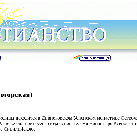
огорская)
одицы находится в Дивногорском Успенском монастыре Острожс
XVI веке она принесена сюда основателями монастыря Ксенофонт
на Сицилийскою.