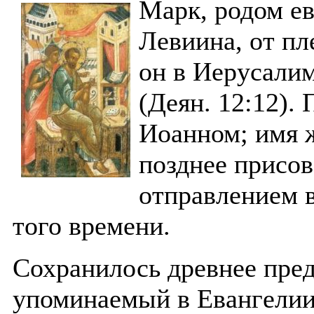
Марк, родом ев
Левиина, от п
он в Иерусалим
(Деян. 12:12).
Иоанном; имя ж
позднее присов
отправлением 
того времени.
Сохранилось древнее пре
упоминаемый в Евангелии