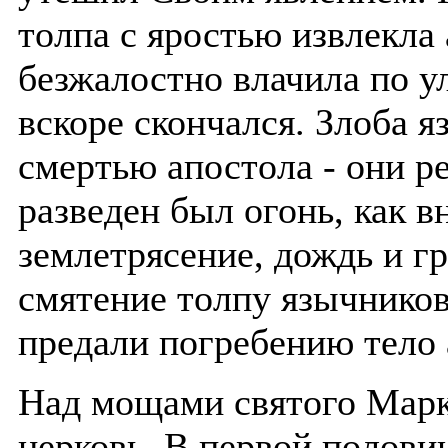
толпа с яростью извлекла
безжалостно влачила по у
вскоре скончался. Злоба 
смертью апостола - они р
разведен был огонь, как 
землетрясение, дождь и г
смятение толпу язычников
предали погребению тело 
Над мощами святого Марка
церковь. В первой половин