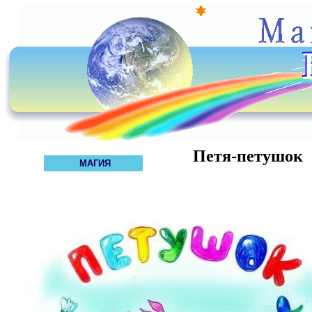
Петя-петушок
МАГИЯ