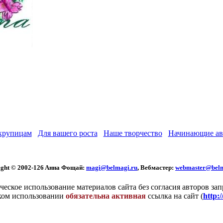
крупицам
Для вашего роста
Наше творчество
Начинающие ав
ght © 2002
-126 Aннa Фoщaй:
magi@belmagi.ru
, Вебмастер:
webmaster@belm
еское использование материалов сайта без согласия авторов за
ком использовании
обязательна активная
ссылка на сайт (
http: