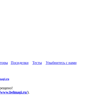
торы
Посиделки
Тесты
Улыбнитесь с нами
agi.ru
прещено!
//www.belmagi.ru/
).