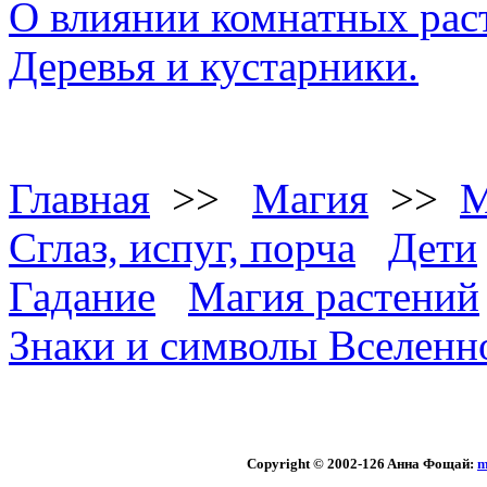
О влиянии комнатных рас
Деревья и кустарники.
Главная
>>
Магия
>>
М
Сглаз, испуг, порча
Дети
Гадание
Магия растений
Знаки и символы Вселенн
Copyright © 2002
-126 Aннa Фoщaй:
m