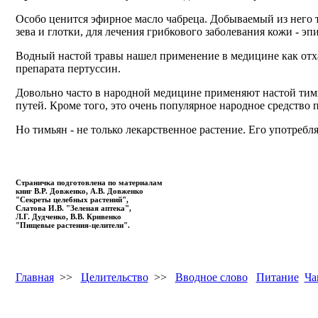
Особо ценится эфирное масло чабреца. Добываемый из него т
зева и глотки, для лечения грибкового заболевания кожи -
Водный настой травы нашел применение в медицине как отхар
препарата пертуссин.
Довольно часто в народной медицине применяют настой тим
путей. Кроме того, это очень популярное народное средство 
Но тимьян - не только лекарственное растение. Его употребля
Страничка подготовлена по материалам
книг В.Р. Довженко, А.В. Довженко
"Секреты целебных растений",
Слатова И.В. "Зеленая аптека",
Л.Г. Дудченко, В.В. Кривенко
"Пищевые растения-целители".
Главная
>>
Целительство
>>
Вводное слово
Питание
Ча