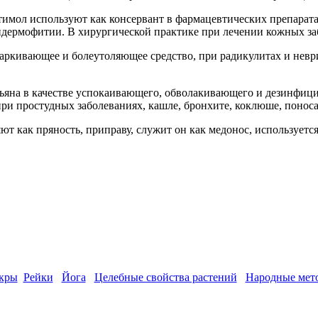
имол используют как консервант в фармацевтических препаратах
 эпидермофитии. В хирургической практике при лечении кожных 
кивающее и болеутоляющее средство, при радикулитах и неврита
ьяна в качестве успокаивающего, обволакивающего и дезинфиц
при простудных заболеваниях, кашле, бронхите, коклюше, поноса
ют как пряность, приправу, служит он как медонос, используется
кры
Рейки
Йога
Целебные свойства растений
Народные мет