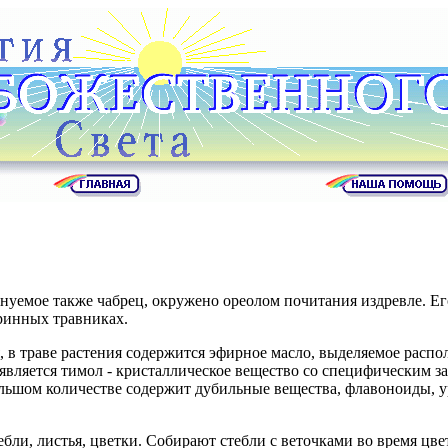
енуемое также чабрец, окружено ореолом почитания издревле. Ег
аринных травниках.
, в траве растения содержится эфирное масло, выделяемое расп
 является тимол - кристаллическое вещество со специфическим 
ольшом количестве содержит дубильные вещества, флавоноиды, у
ебли, листья, цветки. Собирают стебли с веточками во время цве