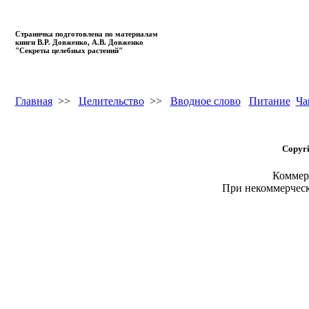
Страничка подготовлена по материалам
книги В.Р. Довженко, А.В. Довженко
"Секреты целебных растений"
Главная
>>
Целительство
>>
Вводное слово
Питание
Ча
Copyri
Коммерч
При некоммерчес