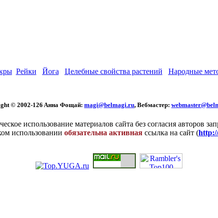
кры
Рейки
Йога
Целебные свойства растений
Народные мет
ght © 2002
-126 Aннa Фoщaй:
magi@belmagi.ru
, Вебмастер:
webmaster@belm
еское использование материалов сайта без согласия авторов за
ком использовании
обязательна активная
ссылка на сайт (
http: