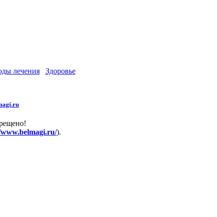
оды лечения
Здоровье
agi.ru
прещено!
//www.belmagi.ru/
).