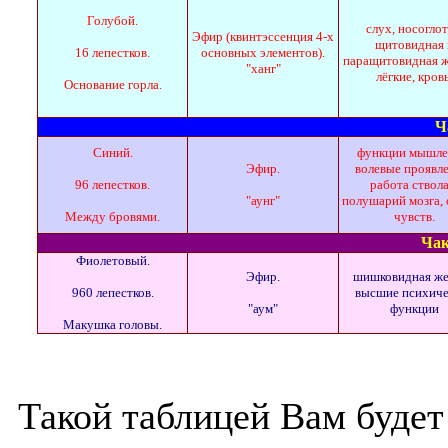
Голубой.
слух, носоглот
Эфир (квинтэссенция 4-х
щитовидная 
16 лепестков.
основных элементов).
паращитовидная ж
"ханг"
лёгкие, кровь
Основание горла.
Ч
Синий.
функции мышле
Эфир.
волевые проявл
96 лепестков.
работа ствола
"аунг"
полушарий мозга,
Между бровями.
чувств.
Чак
Фиолетовый.
Эфир.
шишковидная же
960 лепестков.
высшие психиче
"аум"
функции
Макушка головы.
Такой таблицей Вам будет