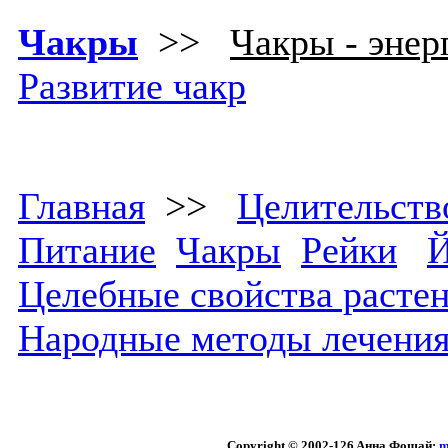
Чакры
>>
Чакры - энер
Развитие чакр
Главная
>>
Целительств
Питание
Чакры
Рейки
Й
Целебные свойства расте
Народные методы лечени
Copyright © 2002
-126 Aннa Фoщaй:
m