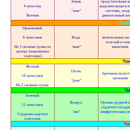
Земля.
предстательная ж
4 лепестка.
выделительная и п
"ланг"
системы; опор
Копчик
двигательный ап
Чакр
Оранжевый.
6 лепестков.
Вода.
мочеполовая сис
толстый и тон
На 3 см ниже пупка по
"ванг"
кишечник
центру (поясничное
сплетение)
Чак
Желтый.
Огонь.
брюшная полость
10 лепестков.
органами
"ранг"
На 2 см выше пупка.
Ча
Зеленый.
Воздух.
Органы грудной к
12 лепестков.
сердечно-сосуди
"янг"
лимфатическая си
Сердечно-аортное
сплетение.
Ча