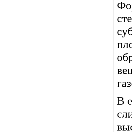
Фо
ст
су
пл
об
ве
га
В 
сл
вы