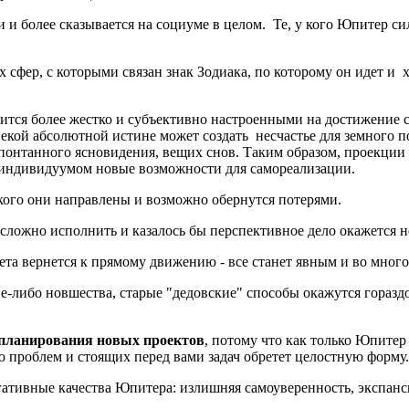
 более сказывается на социуме в целом. Те, у кого Юпитер сил
сфер, с которыми связан знак Зодиака, по которому он идет и 
тся более жестко и субъективно настроенными на достижение с
екой абсолютной истине может создать несчастье для земного 
онтанного ясновидения, вещих снов. Таким образом, проекции б
 индивидуумом новые возможности для самореализации.
кого они направлены и возможно обернутся потерями.
т сложно исполнить и казалось бы перспективное дело окажется
нета вернется к прямому движению - все станет явным и во мног
е-либо новшества, старые "дедовские" способы окажутся горазд
 планирования новых проектов
, потому что как только Юпитер
 проблем и стоящих перед вами задач обретет целостную форму.
егативные качества Юпитера: излишняя самоуверенность, экспа