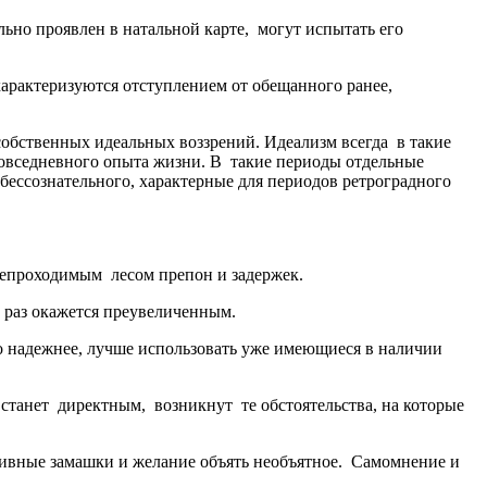
ьно проявлен в натальной карте, могут испытать его
характеризуются отступлением от обещанного ранее,
обственных идеальных воззрений. Идеализм всегда в такие
повседневного опыта жизни. В такие периоды отдельные
ессознательного, характерные для периодов ретроградного
 непроходимым лесом препон и задержек.
о раз окажется преувеличенным.
о надежнее, лучше использовать уже имеющиеся в наличии
 станет директным, возникнут те обстоятельства, на которые
нсивные замашки и желание объять необъятное. Самомнение и