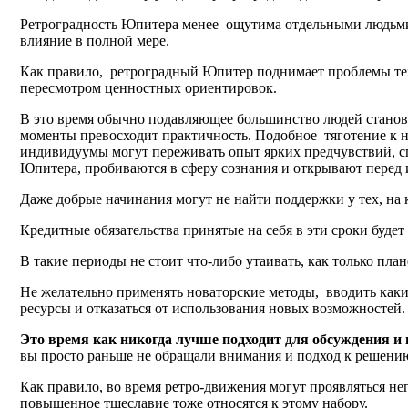
Ретроградность Юпитера менее ощутима отдельными людьми и
влияние в полной мере.
Как правило, ретроградный Юпитер поднимает проблемы тех 
пересмотром ценностных ориентировок.
В это время обычно подавляющее большинство людей станови
моменты превосходит практичность. Подобное тяготение к н
индивидуумы могут переживать опыт ярких предчувствий, сп
Юпитера, пробиваются в сферу сознания и открывают перед
Даже добрые начинания могут не найти поддержки у тех, на 
Кредитные обязательства принятые на себя в эти сроки буде
В такие периоды не стоит что-либо утаивать, как только пла
Не желательно применять новаторские методы, вводить каки
ресурсы и отказаться от использования новых возможностей.
Это время как никогда лучше подходит для обсуждения и
вы просто раньше не обращали внимания и подход к решению
Как правило, во время ретро-движения могут проявляться н
повышенное тщеславие тоже относятся к этому набору.