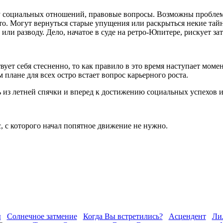
 социальных отношений, правовые вопросы. Возможны проблем
то. Могут вернуться старые упущения или раскрыться некие та
 или разводу. Дело, начатое в суде на ретро-Юпитере, рискует за
вует себя стесненно, то как правило в это время наступает моме
 плане для всех остро встает вопрос карьерного роста.
 из летней спячки и вперед к достижению социальных успехов 
ус, с которого начал попятное движение не нужно.
ы
Солнечное затмение
Когда Вы встретились?
Асцендент
Ли