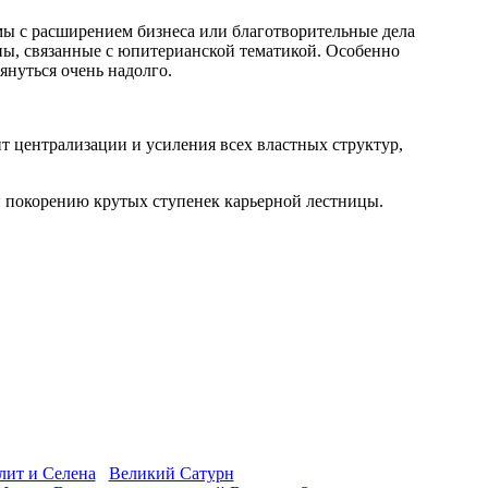
ы с расширением бизнеса или благотворительные дела
йны, связанные с юпитерианской тематикой. Особенно
тянуться очень надолго.
нт централизации и усиления всех властных структур,
и покорению крутых ступенек карьерной лестницы.
лит и Селена
Великий Сатурн