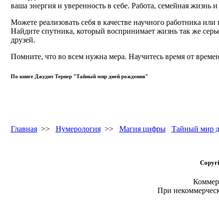
ваша энергия и уверенность в себе. Работа, семейная жизнь и
Можете реализовать себя в качестве научного работника или
Найдите спутника, который воспринимает жизнь так же серье
друзей.
Помните, что во всем нужна мера. Научитесь время от време
По книге Джудит Тернер "Тайный мир дней рождения"
Главная
>>
Нумерология
>>
Магия цифры
Тайный мир д
Copyri
Коммерч
При некоммерчес