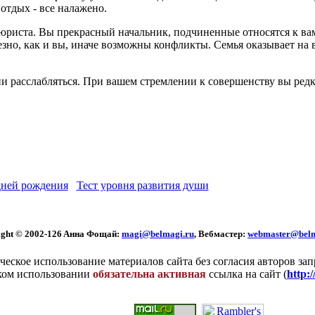
 отдых - все налажено.
 юриста. Вы прекрасный начальник, подчиненные относятся к ва
зно, как и вы, иначе возможны конфликты. Семья оказывает на 
ни расслабляться. При вашем стремлении к совершенству вы ред
ней рождения
Тест уровня развития души
ght © 2002
-126 Aннa Фoщaй:
magi@belmagi.ru
, Вебмастер:
webmaster@belm
еское использование материалов сайта без согласия авторов за
ком использовании
обязательна активная
ссылка на сайт (
http: