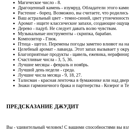
Магическое число - 8.
Драгоценный камень - изумруд. Обладатели этого кам
Растение - борец. Возможно, вы считаете, что родились 
Ваш астральный цвет - темно-синий, цвет утонченност
Аромат - ищите классические запахи, создающие ощуще
Дерево - падуб. Не следует давать волю чувствам.
Музыкальные инструменты - скрипка, барабан.
Композитор - Глюк.
Птица - щегол. Перемены погоды заметно влияют на на
Целебный аромат - лаванда. Этот запах вызывает у ок
Благоприятные продукты - щавель, ежевика, нерафинир
Счастливые числа - 3, 5, 36.
Лучшие месяцы - февраль и ноябрь.
Лучший день недели - среда.
Лучшие числа месяца - 9, 18, 27.
Талисман - красная ленточка в бумажнике или над двер
Знаки гармоничного брака и партнерства - Козерог и Те
ПРЕДСКАЗАНИЕ ДЖУДИТ
Вы - удивительный человек! С вашими способностями вы вз