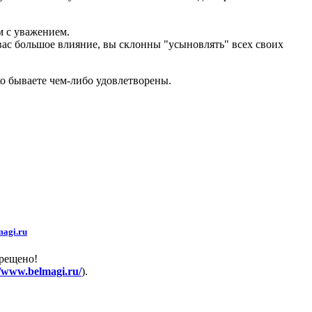
м с уважением.
вас большое влияние, вы склонны "усыновлять" всех своих
ко бываете чем-либо удовлетворены.
agi.ru
прещено!
//www.belmagi.ru/
).