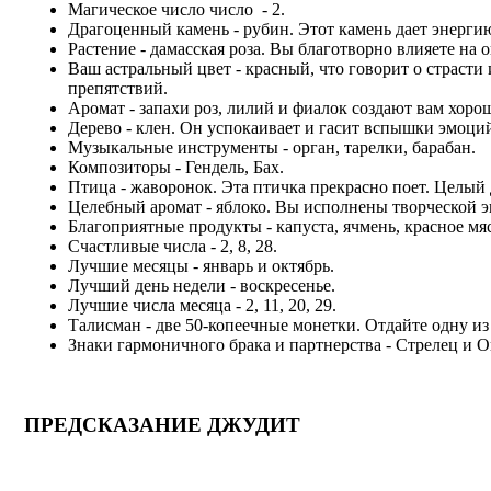
Магическое число число - 2.
Драгоценный камень - рубин. Этот камень дает энергию
Растение - дамасская роза. Вы благотворно влияете на
Ваш астральный цвет - красный, что говорит о страст
препятствий.
Аромат - запахи роз, лилий и фиалок создают вам хоро
Дерево - клен. Он успокаивает и гасит вспышки эмоци
Музыкальные инструменты - орган, тарелки, барабан.
Композиторы - Гендель, Бах.
Птица - жаворонок. Эта птичка прекрасно поет. Целый 
Целебный аромат - яблоко. Вы исполнены творческой э
Благоприятные продукты - капуста, ячмень, красное мяс
Счастливые числа - 2, 8, 28.
Лучшие месяцы - январь и октябрь.
Лучший день недели - воскресенье.
Лучшие числа месяца - 2, 11, 20, 29.
Талисман - две 50-копеечные монетки. Отдайте одну из
Знаки гармоничного брака и партнерства - Стрелец и О
ПРЕДСКАЗАНИЕ ДЖУДИТ