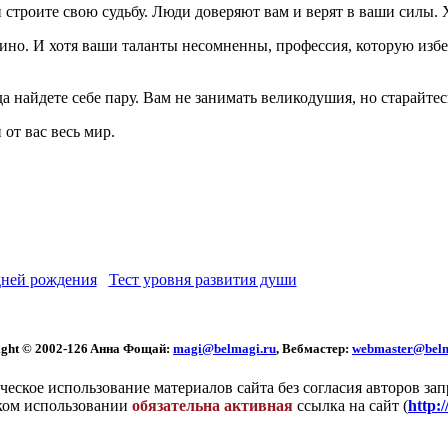
строите свою судьбу. Люди доверяют вам и верят в ваши силы. 
ино. И хотя ваши таланты несомненны, профессия, которую избер
а найдете себе пару. Вам не занимать великодушия, но старайтес
от вас весь мир.
ней рождения
Тест уровня развития души
ght © 2002
-126 Aннa Фoщaй:
magi@belmagi.ru
, Вебмастер:
webmaster@belm
еское использование материалов сайта без согласия авторов за
ком использовании
обязательна активная
ссылка на сайт (
http: