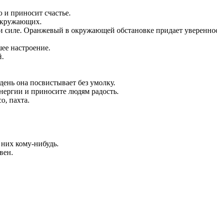
 и приносит счастье.
 окружающих.
и и силе. Оранжевый в окружающей обстановке придает уверенно
шее настроение.
й.
день она посвистывает без умолку.
нергии и приносите людям радость.
о, пахта.
 них кому-нибудь.
вен.