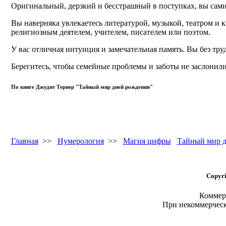
Оригинальный, дерзкий и бесстрашный в поступках, вы сами 
Вы наверняка увлекаетесь литературой, музыкой, театром и к
религиозным деятелем, учителем, писателем или поэтом.
У вас отличная интуиция и замечательная память. Вы без труд
Берегитесь, чтобы семейные проблемы и заботы не заслонили 
По книге Джудит Тернер "Тайный мир дней рождения"
Главная
>>
Нумерология
>>
Магия цифры
Тайный мир д
Copyri
Коммерч
При некоммерчес