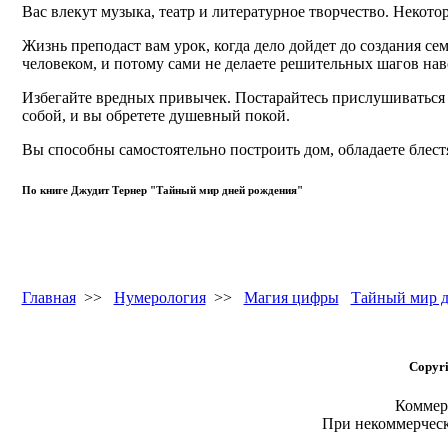
Вас влекут музыка, театр и литературное творчество. Некот
Жизнь преподаст вам урок, когда дело дойдет до создания се
человеком, и потому сами не делаете решительных шагов нав
Избегайте вредных привычек. Постарайтесь прислушиваться к
собой, и вы обретете душевный покой.
Вы способны самостоятельно построить дом, обладаете блес
По книге Джудит Тернер "Тайный мир дней рождения"
Главная
>>
Нумерология
>>
Магия цифры
Тайный мир д
Copyri
Коммерч
При некоммерчес