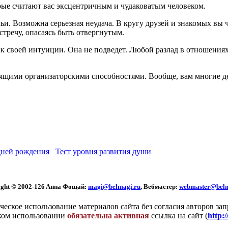
орые считают вас эксцентричным и чудаковатым человеком.
мьи. Возможна серьезная неудача. В кругу друзей и знакомых вы
стречу, опасаясь быть отвергнутым.
 своей интуиции. Она не подведет. Любой разлад в отношениях 
тящими организаторскими способностями. Вообще, вам многие де
ней рождения
Тест уровня развития души
ght © 2002
-126 Aннa Фoщaй:
magi@belmagi.ru
, Вебмастер:
webmaster@belm
еское использование материалов сайта без согласия авторов за
ком использовании
обязательна активная
ссылка на сайт (
http: