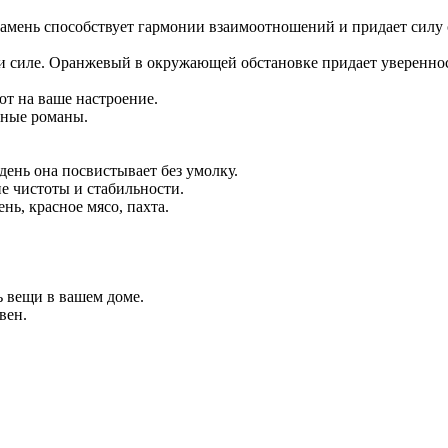
 камень способствует гармонии взаимоотношений и придает силу
и и силе. Оранжевый в окружающей обстановке придает уверенно
ют на ваше настроение.
вные романы.
день она посвистывает без умолку.
е чистоты и стабильности.
ь, красное мясо, пахта.
ь вещи в вашем доме.
вен.