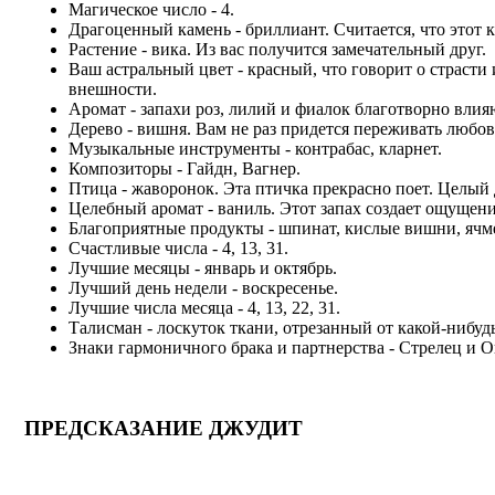
Магическое число - 4.
Драгоценный камень - бриллиант. Считается, что этот
Растение - вика. Из вас получится замечательный друг.
Ваш астральный цвет - красный, что говорит о страст
внешности.
Аромат - запахи роз, лилий и фиалок благотворно влия
Дерево - вишня. Вам не раз придется переживать любо
Музыкальные инструменты - контрабас, кларнет.
Композиторы - Гайдн, Вагнер.
Птица - жаворонок. Эта птичка прекрасно поет. Целый 
Целебный аромат - ваниль. Этот запах создает ощущени
Благоприятные продукты - шпинат, кислые вишни, ячмен
Счастливые числа - 4, 13, 31.
Лучшие месяцы - январь и октябрь.
Лучший день недели - воскресенье.
Лучшие числа месяца - 4, 13, 22, 31.
Талисман - лоскуток ткани, отрезанный от какой-нибуд
Знаки гармоничного брака и партнерства - Стрелец и О
ПРЕДСКАЗАНИЕ ДЖУДИТ