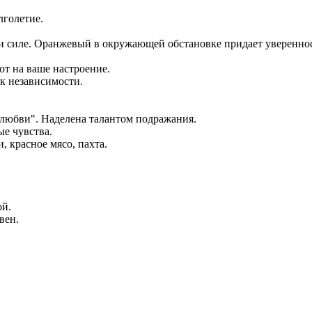
лголетие.
и и силе. Оранжевый в окружающей обстановке придает уверенно
ют на ваше настроение.
 к независимости.
 любви". Наделена талантом подражания.
ые чувства.
, красное мясо, пахта.
ой.
вен.