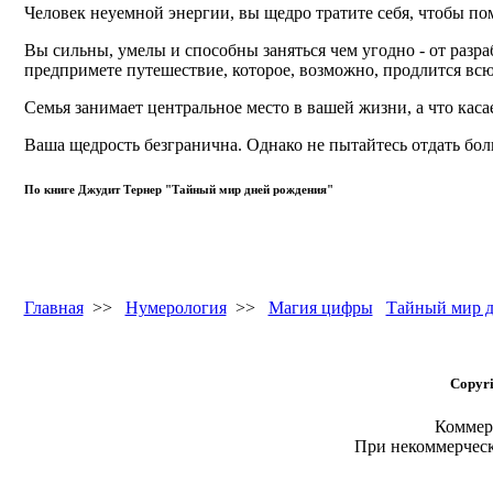
Человек неуемной энергии, вы щедро тратите себя, чтобы по
Вы сильны, умелы и способны заняться чем угодно - от разр
предпримете путешествие, которое, возможно, продлится всю
Семья занимает центральное место в вашей жизни, а что кас
Ваша щедрость безгранична. Однако не пытайтесь отдать боль
По книге Джудит Тернер "Тайный мир дней рождения"
Главная
>>
Нумерология
>>
Магия цифры
Тайный мир д
Copyri
Коммерч
При некоммерчес