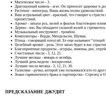
Магическое число - 3.
Драгоценный камень - агат. Он приносит здоровье и до
Растение - виноград. Ваша жизнь полна удовольствий.
Ваш астральный цвет - красный, что говорит о страст
препятствий.
Аромат - запахи роз, лилий и фиалок благотворно влия
Дерево - вяз. Вы обладаете сильной волей и стремитесь
Музыкальный инструмент - тромбон.
Композиторы - Верди, Мендельсон, Шуман.
Птица - говорящий попугай. Ее еще называют "птицей
Целебный аромат - роза. Этот запах будит в вас страстн
Благоприятные продукты - огурцы, лимоны, рис, отруби
Счастливые числа - 3, 12, 21.
Лучшие месяцы - январь и октябрь.
Лучший день недели - воскресенье.
Лучшие числа месяца - 3, 12, 21, 30.
Талисман - ручка, которой уже пользовался кто-то друг
Знаки гармоничного брака и партнерства - Стрелец и О
ПРЕДСКАЗАНИЕ ДЖУДИТ