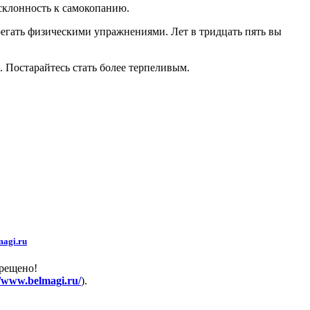
склонность к самокопанию.
брегать физическими упражнениями. Лет в тридцать пять вы
 Постарайтесь стать более терпеливым.
agi.ru
прещено!
//www.belmagi.ru/
).