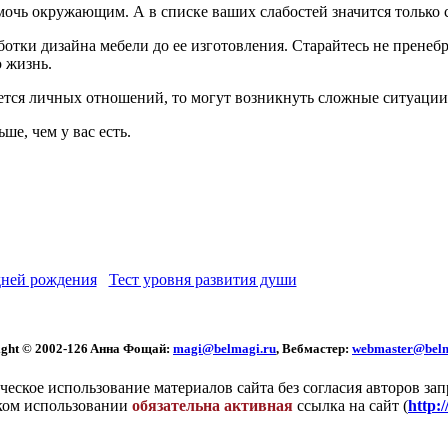
мочь окружающим. А в списке ваших слабостей значится только 
аботки дизайна мебели до ее изготовления. Старайтесь не прене
 жизнь.
ается личных отношений, то могут возникнуть сложные ситуации.
ше, чем у вас есть.
ней рождения
Тест уровня развития души
ght © 2002
-126 Aннa Фoщaй:
magi@belmagi.ru
, Вебмастер:
webmaster@belm
еское использование материалов сайта без согласия авторов за
ком использовании
обязательна активная
ссылка на сайт (
http: