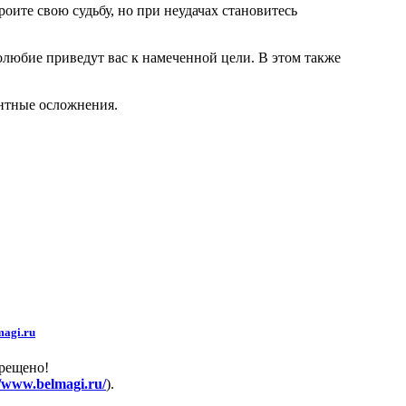
оите свою судьбу, но при неудачах становитесь
толюбие приведут вас к намеченной цели. В этом также
нтные осложнения.
agi.ru
прещено!
//www.belmagi.ru/
).