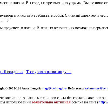
место в жизни. Вы горды и чрезвычайно упрямы. Вы активно стр
 друзьями и никогда не забываете добра. Сильный характер и чес
торицей.
вам преуспеть в жизни. В личных отношениях возможны пермане
ней рождения
Тест уровня развития души
ght © 2002
-126 Aннa Фoщaй:
magi@belmagi.ru
, Вебмастер:
webmaster@belm
еское использование материалов сайта без согласия авторов за
ком использовании
обязательна активная
ссылка на сайт (
http: