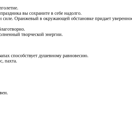
лголетие.
 праздника вы сохраните в себе надолго.
и и силе. Оранжевый в окружающей обстановке придает уверенн
благотворно.
полненный творческой энергии.
 запах способствует душевному равновесию.
, пахта.
вен.