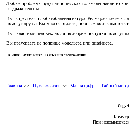
Любые проблемы будут нипочем, как только вы найдете свое 
раздражительны.
Вы - страстная и любвеобильная натура. Редко расстаетесь с
помогут друзья. Вы многое отдаете, но и вам возвращается с
Вы - властный человек, но лишь добрые поступки помогут 
Вы преуспеете на поприще модельера или дизайнера.
По книге Джудит Тернер "Тайный мир дней рождения"
Главная
>>
Нумерология
>>
Магия цифры
Тайный мир д
Copyri
Коммерч
При некоммерчес