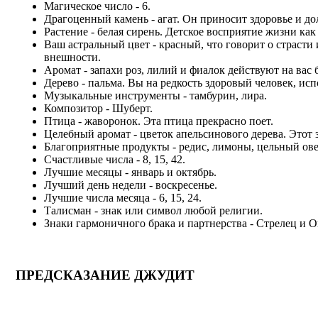
Магическое число - 6.
Драгоценный камень - агат. Он приносит здоровье и до
Растение - белая сирень. Детское восприятие жизни как
Ваш астральный цвет - красный, что говорит о страст
внешности.
Аромат - запахи роз, лилий и фиалок действуют на вас 
Дерево - пальма. Вы на редкость здоровый человек, ис
Музыкальные инструменты - тамбурин, лира.
Композитор - Шуберт.
Птица - жаворонок. Эта птица прекрасно поет.
Целебный аромат - цветок апельсинового дерева. Этот
Благоприятные продукты - редис, лимоны, цельный овес
Счастливые числа - 8, 15, 42.
Лучшие месяцы - январь и октябрь.
Лучший день недели - воскресенье.
Лучшие числа месяца - 6, 15, 24.
Талисман - знак или символ любой религии.
Знаки гармоничного брака и партнерства - Стрелец и О
ПРЕДСКАЗАНИЕ ДЖУДИТ