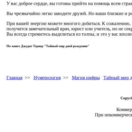
У вас доброе сердце, вы готовы прийти на помощь всем стра
Вы чрезвычайно легко заводите друзей. Но ваши близкие и 
При вашей энергии можете многого добиться. К сожалению, в
получится замечательный врач, юрист или учитель, но не секр
Вы всегда стремитесь выделиться из толпы, и это у вас вполн
По книге Джудит Тернер "Тайный мир дней рождения"
Главная
>>
Нумерология
>>
Магия цифры
Тайный мир д
Copyri
Коммерч
При некоммерчес