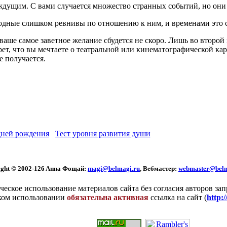
ждущим. С вами случается множество странных событий, но они 
родные слишком ревнивы по отношению к ним, и временами это 
аше самое заветное желание сбудется не скоро. Лишь во второй 
ет, что вы мечтаете о театральной или кинематографической карь
е получается.
ней рождения
Тест уровня развития души
ght © 2002
-126 Aннa Фoщaй:
magi@belmagi.ru
, Вебмастер:
webmaster@belm
еское использование материалов сайта без согласия авторов за
ком использовании
обязательна активная
ссылка на сайт (
http: