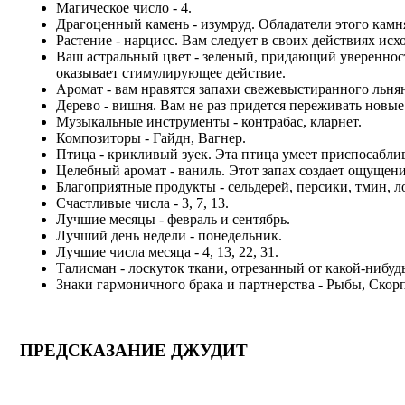
Магическое число - 4.
Драгоценный камень - изумруд. Обладатели этого кам
Растение - нарцисс. Вам следует в своих действиях исх
Ваш астральный цвет - зеленый, придающий уверенност
оказывает стимулирующее действие.
Аромат - вам нравятся запахи свежевыстиранного льнян
Дерево - вишня. Вам не раз придется переживать новые
Музыкальные инструменты - контрабас, кларнет.
Композиторы - Гайдн, Вагнер.
Птица - крикливый зуек. Эта птица умеет приспосаблив
Целебный аромат - ваниль. Этот запах создает ощущени
Благоприятные продукты - сельдерей, персики, тмин, ло
Счастливые числа - 3, 7, 13.
Лучшие месяцы - февраль и сентябрь.
Лучший день недели - понедельник.
Лучшие числа месяца - 4, 13, 22, 31.
Талисман - лоскуток ткани, отрезанный от какой-нибуд
Знаки гармоничного брака и партнерства - Рыбы, Скор
ПРЕДСКАЗАНИЕ ДЖУДИТ