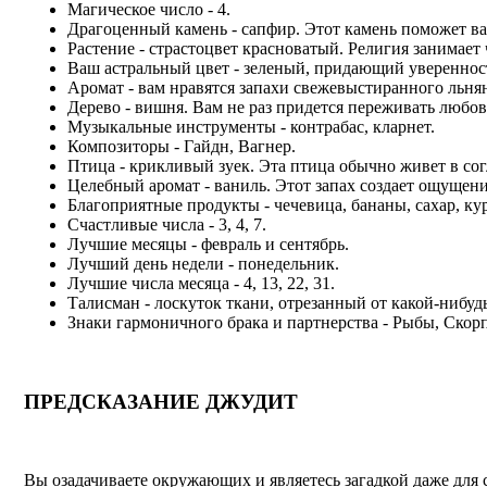
Магическое число - 4.
Драгоценный камень - сапфир. Этот камень поможет ва
Растение - страстоцвет красноватый. Религия занимает
Ваш астральный цвет - зеленый, придающий уверенност
Аромат - вам нравятся запахи свежевыстиранного льнян
Дерево - вишня. Вам не раз придется переживать любо
Музыкальные инструменты - контрабас, кларнет.
Композиторы - Гайдн, Вагнер.
Птица - крикливый зуек. Эта птица обычно живет в со
Целебный аромат - ваниль. Этот запах создает ощущени
Благоприятные продукты - чечевица, бананы, сахар, кур
Счастливые числа - 3, 4, 7.
Лучшие месяцы - февраль и сентябрь.
Лучший день недели - понедельник.
Лучшие числа месяца - 4, 13, 22, 31.
Талисман - лоскуток ткани, отрезанный от какой-нибуд
Знаки гармоничного брака и партнерства - Рыбы, Скор
ПРЕДСКАЗАНИЕ ДЖУДИТ
Вы озадачиваете окружающих и являетесь загадкой даже для 