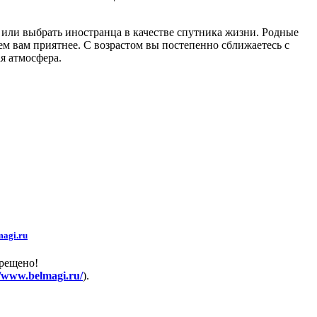
 или выбрать иностранца в качестве спутника жизни. Родные
ем вам приятнее. С возрастом вы постепенно сближаетесь с
я атмосфера.
agi.ru
прещено!
//www.belmagi.ru/
).