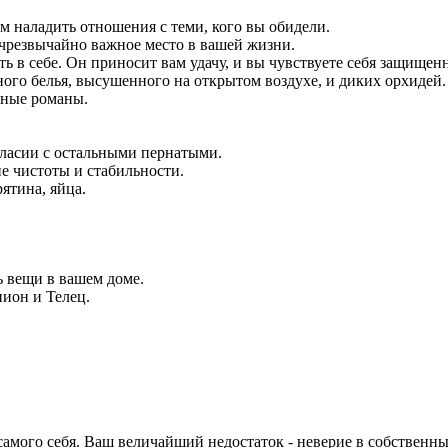
м наладить отношения с теми, кого вы обидели.
 чрезвычайно важное место в вашей жизни.
ь в себе. Он приносит вам удачу, и вы чувствуете себя защище
ого белья, высушенного на открытом воздухе, и диких орхидей.
вные романы.
гласии с остальными пернатыми.
е чистоты и стабильности.
ятина, яйца.
ь вещи в вашем доме.
пион и Телец.
самого себя. Ваш величайший недостаток - неверие в собственны