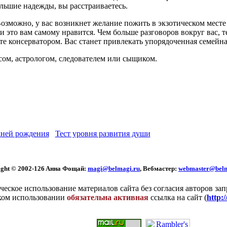
льшие надежды, вы расстраиваетесь.
озможно, у вас возникнет желание пожить в экзотическом месте
 это вам самому нравится. Чем больше разговоров вокруг вас, т
те консерватором. Вас станет привлекать упорядоченная семейна
ом, астрологом, следователем или сыщиком.
ней рождения
Тест уровня развития души
ght © 2002
-126 Aннa Фoщaй:
magi@belmagi.ru
, Вебмастер:
webmaster@belm
еское использование материалов сайта без согласия авторов за
ком использовании
обязательна активная
ссылка на сайт (
http: