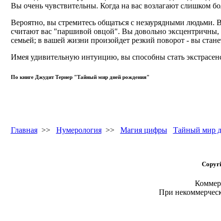
Вы очень чувствительны. Когда на вас возлагают слишком бо
Вероятно, вы стремитесь общаться с незаурядными людьми. В
считают вас "паршивой овцой". Вы довольно эксцентричны, и
семьей; в вашей жизни произойдет резкий поворот - вы стане
Имея удивительную интуицию, вы способны стать экстрасенс
По книге Джудит Тернер "Тайный мир дней рождения"
Главная
>>
Нумерология
>>
Магия цифры
Тайный мир д
Copyri
Коммерч
При некоммерчес