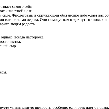
ознает самого себя.
ас к заветной цели.
 и силе. Фиолетовый в окружающей обстановке побуждает вас соч
ми или ветками дерева. Они помогут вам отдохнуть от новых вп
арите людям радость.
однако, всегда настороже.
достоинства.
леный сыр.
есы.
уете удивительную щедрость, особенно если речь идет о подарк