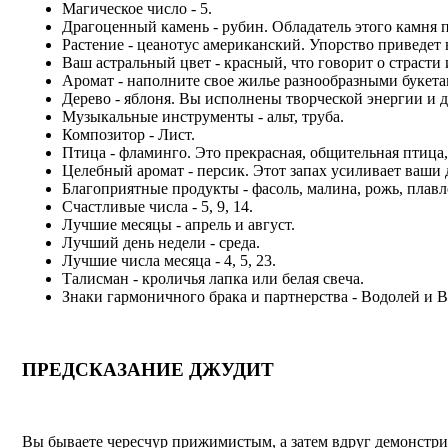
Магическое число - 5.
Драгоценный камень - рубин. Обладатель этого камня п
Растение - цеанотус американский. Упорство приведет в
Ваш астральный цвет - красный, что говорит о страсти
Аромат - наполните свое жилье разнообразными букета
Дерево - яблоня. Вы исполнены творческой энергии и д
Музыкальные инструменты - альт, труба.
Композитор - Лист.
Птица - фламинго. Это прекрасная, общительная птица, 
Целебный аромат - персик. Этот запах усиливает ваши 
Благоприятные продукты - фасоль, малина, рожь, плав
Счастливые числа - 5, 9, 14.
Лучшие месяцы - апрель и август.
Лучший день недели - среда.
Лучшие числа месяца - 4, 5, 23.
Талисман - кроличья лапка или белая свеча.
Знаки гармоничного брака и партнерства - Водолей и В
ПРЕДСКАЗАНИЕ ДЖУДИТ
Вы бываете чересчур прижимистым, а затем вдруг демонстрир