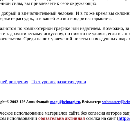
нной силы, вы привлекаете к себе окружающих.
обрый и впечатлительный человек. И в то же время вы склонны 
держите рассудок, и в вашей жизни воцарится гармония.
листом по компьютерной графике или издателем. Возможно, за о
сти к драматическому искусству, но никого не удивит, если вы п
 жительства. Среди ваших увлечений полеты на воздушных шарах,
ней рождения
Тест уровня развития души
ght © 2002
-126 Aннa Фoщaй:
magi@belmagi.ru
, Вебмастер:
webmaster@belm
еское использование материалов сайта без согласия авторов за
ком использовании
обязательна активная
ссылка на сайт (
http: