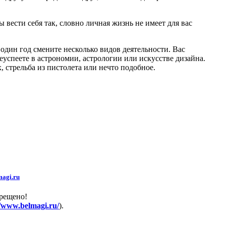
вести себя так, словно личная жизнь не имеет для вас
дин год смените несколько видов деятельности. Вас
реуспеете в астрономии, астрологии или искусстве дизайна.
 стрельба из пистолета или нечто подобное.
agi.ru
прещено!
//www.belmagi.ru/
).