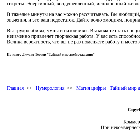
секреты. Энергичный, воодушевленный, исполненный жизне
В тяжелые минуты на вас можно рассчитывать. Вы любящий, д
значения, и это ваш недостаток. Дайте волю эмоциям, попри
Вы трудолюбивы, умны и находчивы. Вы можете стать специа
неизменно привлечет творческая работа. У вас есть способно
Велика вероятность, что вы не раз поменяете работу и место
По книге Джудит Тернер "Тайный мир дней рождения"
Главная
>>
Нумерология
>>
Магия цифры
Тайный мир д
Copyri
Коммерч
При некоммерчес