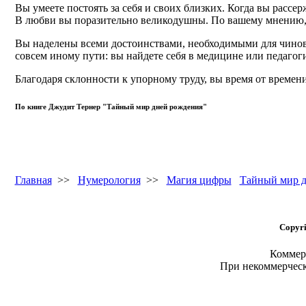
Вы умеете постоять за себя и своих близких. Когда вы рассер
В любви вы поразительно великодушны. По вашему мнению,
Вы наделены всеми достоинствами, необходимыми для чиновни
совсем иному пути: вы найдете себя в медицине или педагог
Благодаря склонности к упорному труду, вы время от времени
По книге Джудит Тернер "Тайный мир дней рождения"
Главная
>>
Нумерология
>>
Магия цифры
Тайный мир д
Copyri
Коммерч
При некоммерчес