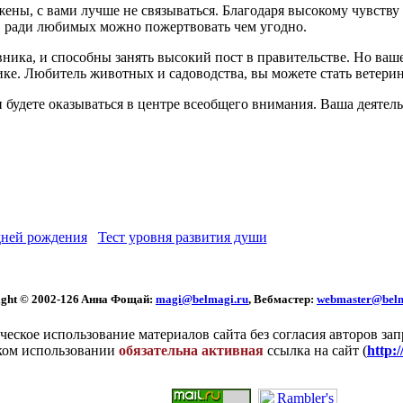
жены, с вами лучше не связываться. Благодаря высокому чувству 
 ради любимых можно пожертвовать чем угодно.
ка, и способны занять высокий пост в правительстве. Но ваше 
ике. Любитель животных и садоводства, вы можете стать ветер
 будете оказываться в центре всеобщего внимания. Ваша деятель
ней рождения
Тест уровня развития души
ght © 2002
-126 Aннa Фoщaй:
magi@belmagi.ru
, Вебмастер:
webmaster@belm
еское использование материалов сайта без согласия авторов за
ком использовании
обязательна активная
ссылка на сайт (
http: