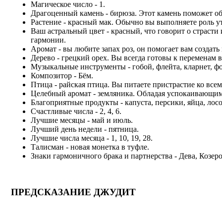
Магическое число - 1.
Драгоценный камень - бирюза. Этот камень поможет об
Растение - красный мак. Обычно вы выполняете роль 
Ваш астральный цвет - красный, что говорит о страсти
гармонии.
Аромат - вы любите запах роз, он помогает вам создать
Дерево - грецкий орех. Вы всегда готовы к переменам 
Музыкальные инструменты - гобой, флейта, кларнет, фо
Композитор - Бём.
Птица - райская птица. Вы питаете пристрастие ко все
Целебный аромат - земляника. Обладая успокаивающими
Благоприятные продукты - капуста, персики, яйца, лосо
Счастливые числа - 2, 4, 6.
Лучшие месяцы - май и июль.
Лучший день недели - пятница.
Лучшие числа месяца - 1, 10, 19, 28.
Талисман - новая монетка в туфле.
Знаки гармоничного брака и партнерства - Дева, Козеро
ПРЕДСКАЗАНИЕ ДЖУДИТ