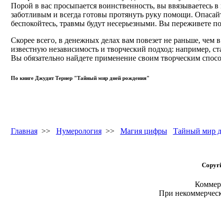
Порой в вас просыпается воинственность, вы ввязываетесь в
заботливым и всегда готовы протянуть руку помощи. Опасайт
беспокойтесь, травмы будут несерьезными. Вы переживете по
Скорее всего, в денежных делах вам повезет не раньше, чем 
известную независимость и творческий подход: например, ст
Вы обязательно найдете применение своим творческим спосо
По книге Джудит Тернер "Тайный мир дней рождения"
Главная
>>
Нумерология
>>
Магия цифры
Тайный мир д
Copyri
Коммерч
При некоммерчес