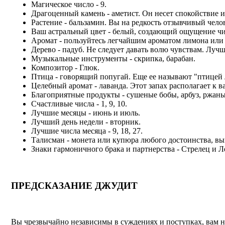
Магическое число - 9.
Драгоценный камень - аметист. Он несет спокойствие 
Растение - бальзамин. Вы на редкость отзывчивый чело
Ваш астральный цвет - белый, создающий ощущение чис
Аромат - пользуйтесь легчайшим ароматом лимона или 
Дерево - падуб. Не следует давать волю чувствам. Луч
Музыкальные инструменты - скрипка, барабан.
Композитор - Глюк.
Птица - говорящий попугай. Еще ее называют "птицей
Целебный аромат - лаванда. Этот запах располагает к 
Благоприятные продукты - сушеные бобы, арбуз, ржаны
Счастливые числа - 1, 9, 10.
Лучшие месяцы - июнь и июль.
Лучший день недели - вторник.
Лучшие числа месяца - 9, 18, 27.
Талисман - монета или купюра любого достоинства, вы
Знаки гармоничного брака и партнерства - Стрелец и Л
ПРЕДСКАЗАНИЕ ДЖУДИТ
Вы чрезвычайно независимы в суждениях и поступках, вам н