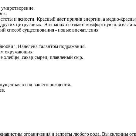
и умиротворение.
век.
тоты и ясности. Красный дает прилив энергии, а медно-красный
других цитрусовых. Эти запахи создают комфортную для вас ат
ший способ существования - новые впечатления.
 любви". Наделена талантом подражания.
вам окружающих.
е хлебцы, сахар-сырец, плавленый сыр.
пущенная в год вашего рождения.
ев.
енавистны ограничения и запреты любого рода. Вы склонны отк