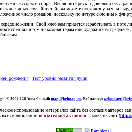
 ненужные ссоры и споры. Вы любите риск и довольно бесстрашн
есь досадных случайностей: вы можете поскользнуться на льду,
ложенное число романов, поскольку по натуре склонны к флирту
в середине жизни. Свой хлеб вам придется зарабатывать в поте л
аньте специалистом по компьютерам или художником-графиком. Не
бностям.
ней рождения
Тест уровня развития души
ght © 2002
-126 Aннa Фoщaй:
magi@belmagi.ru
, Вебмастер:
webmaster@belm
еское использование материалов сайта без согласия авторов за
ком использовании
обязательна активная
ссылка на сайт (
http: