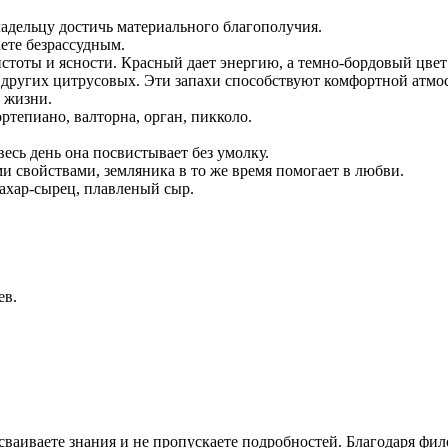
адельцу достичь материального благополучия.
аете безрассудным.
тоты и ясности. Красный дает энергию, а темно-бордовый цвет
 других цитрусовых. Эти запахи способствуют комфортной атмо
в жизни.
ртепиано, валторна, орган, пикколо.
есь день она посвистывает без умолку.
 свойствами, земляника в то же время помогает в любви.
ахар-сырец, плавленый сыр.
ев.
сваиваете знания и не пропускаете подробностей. Благодаря фи