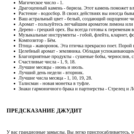
Магическое число - 1.
Драгоценный камень - бирюза. Этот камень поможет вл
Растение - водосбор. В своих действиях вы иногда быв
Ваш астральный цвет - белый, создающий ощущение чис
Аромат - пользуйтесь легчайшим ароматом лимона или
Дерево - грецкий орех. Вы всегда готовы к переменам 
Музыкальные инструменты - гобой, флейта, кларнет, фо
Композитор - Бём.
Птица - жаворонок. Эта птичка прекрасно поет. Порой в
Целебный аромат - земляника. Обладая успокаивающими
Благоприятные продукты - сушеные бобы, чернослив, с
Счастливые числа - 1, 9, 18.
Лучшие месяцы - июнь и июль.
Лучший день недели - вторник.
Лучшие числа месяца - 1, 10, 19, 28.
Талисман - новая монетка в туфле.
Знаки гармоничного брака и партнерства - Стрелец и Л
ПРЕДСКАЗАНИЕ ДЖУДИТ
У вас грандиозные замыслы. Вы легко приспосабливаетесь, у