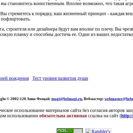
ы становитесь воинственным. Вполне возможно, что такая агрес
 Вы стремитесь к порядку, ваш жизненный принцип - каждая вещь
 пофлиртовать.
га, строителя или дизайнера будут вам вполне по плечу. Вы чре
ысокую планку и способны достичь ее. Один из ваших недостатко
ней рождения
Тест уровня развития души
ght © 2002
-126 Aннa Фoщaй:
magi@belmagi.ru
, Вебмастер:
webmaster@belm
еское использование материалов сайта без согласия авторов за
ком использовании
обязательна активная
ссылка на сайт (
http: