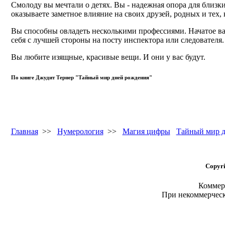
Смолоду вы мечтали о детях. Вы - надежная опора для близк
оказываете заметное влияние на своих друзей, родных и тех, 
Вы способны овладеть несколькими профессиями. Начатое вам
себя с лучшей стороны на посту инспектора или следователя
Вы любите изящные, красивые вещи. И они у вас будут.
По книге Джудит Тернер "Тайный мир дней рождения"
Главная
>>
Нумерология
>>
Магия цифры
Тайный мир д
Copyri
Коммерч
При некоммерчес