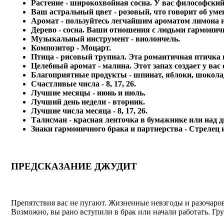
Растение - широкохвойная сосна. У вас философский
Ваш астральный цвет - розовый, что говорит об уме
Аромат - пользуйтесь легчайшим ароматом лимона и
Дерево - сосна. Ваши отношения с людьми гармонич
Музыкальный инструмент - виолончель.
Композитор - Моцарт.
Птица - рисовый трупиал. Эта романтичная птичка
Целебный аромат - малина. Этот запах создает у ва
Благоприятные продукты - шпинат, яблоки, шоколад
Счастливые числа - 8, 17, 26.
Лучшие месяцы - июнь и июль.
Лучший день недели - вторник.
Лучшие числа месяца - 8, 17, 26.
Талисман - красная ленточка в бумажнике или над д
Знаки гармоничного брака и партнерства - Стрелец 
ПРЕДСКАЗАНИЕ ДЖУДИТ
Препятствия вас не пугают. Жизненные невзгоды и разочаров
Возможно, вы рано вступили в брак или начали работать. Гру