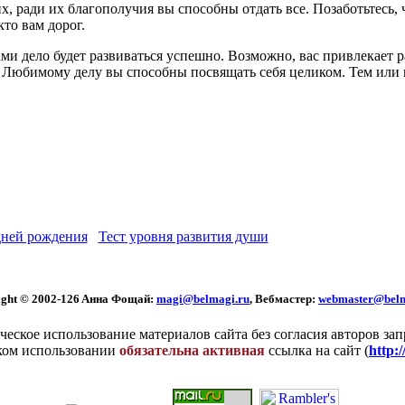
их, ради их благополучия вы способны отдать все. Позаботьтесь
кто вам дорог.
и дело будет развиваться успешно. Возможно, вас привлекает 
. Любимому делу вы способны посвящать себя целиком. Тем или 
ней рождения
Тест уровня развития души
ght © 2002
-126 Aннa Фoщaй:
magi@belmagi.ru
, Вебмастер:
webmaster@belm
еское использование материалов сайта без согласия авторов за
ком использовании
обязательна активная
ссылка на сайт (
http: