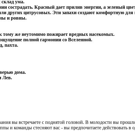
 склад ума.
нии сострадать. Красный дает прилив энергии, а зеленый цве
ли других цитрусовых. Эти запахи создают комфортную для 
ны и ровны.
 к тому же неутомимо пожирает вредных насекомых.
с ощущение полной гармонии со Вселенной.
, пахта.
верью дома.
и Лев.
ания вы встречаете с поднятой головой. В молодости вы прошли
ппы и команды стесняют вас - вы предпочитаете действовать в о