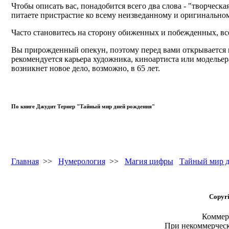
Чтобы описать вас, понадобится всего два слова - "творчес
питаете пристрастие ко всему неизведанному и оригинально
Часто становитесь на сторону обиженных и побежденных, вс
Вы прирожденный опекун, поэтому перед вами открывается ш
рекомендуется карьера художника, киноартиста или модельера
возникнет новое дело, возможно, в 65 лет.
По книге Джудит Тернер "Тайный мир дней рождения"
Главная
>>
Нумерология
>>
Магия цифры
Тайный мир д
Copyri
Коммерч
При некоммерчес