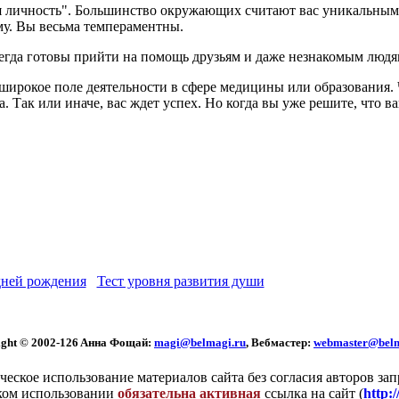
кая личность". Большинство окружающих считают вас уникальным
му. Вы весьма темпераментны.
егда готовы прийти на помощь друзьям и даже незнакомым людям
ирокое поле деятельности в сфере медицины или образования. 
. Так или иначе, вас ждет успех. Но когда вы уже решите, что 
ней рождения
Тест уровня развития души
ght © 2002
-126 Aннa Фoщaй:
magi@belmagi.ru
, Вебмастер:
webmaster@belm
еское использование материалов сайта без согласия авторов за
ком использовании
обязательна активная
ссылка на сайт (
http: