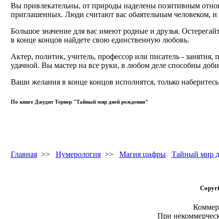
Вы привлекательны, от природы наделены позитивным отнош
приглашенных. Люди считают вас обаятельным человеком, и о
Большое значение для вас имеют родные и друзья. Остерегай
в конце концов найдете свою единственную любовь.
Актер, политик, учитель, профессор или писатель - занятия,
удачной. Вы мастер на все руки, в любом деле способны доби
Ваши желания в конце концов исполнятся, только наберитесь
По книге Джудит Тернер "Тайный мир дней рождения"
Главная
>>
Нумерология
>>
Магия цифры
Тайный мир д
Copyri
Коммерч
При некоммерчес