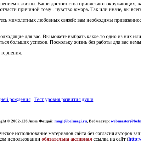
ением к жизни. Ваши достоинства привлекают окружающих, ваш
тчасти причиной тому - чувство юмора. Так или иначе, вы всег
тесь мимолетных любовных связей: вам необходимы привязанност
 подходящие для вас. Вы можете выбрать какое-то одно из них и
ться больших успехов. Поскольку жизнь без работы для вас немыс
 терпения.
ней рождения
Тест уровня развития души
ght © 2002
-126 Aннa Фoщaй:
magi@belmagi.ru
, Вебмастер:
webmaster@belm
еское использование материалов сайта без согласия авторов за
ком использовании
обязательна активная
ссылка на сайт (
http: