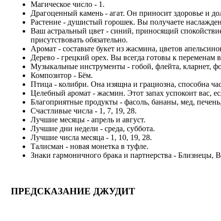
Магическое число - 1.
Драгоценный камень - агат. Он приносит здоровье и до
Растение - душистый горошек. Вы получаете наслажден
Ваш астральный цвет - синий, приносящий спокойстви
присутствовать обязательно.
Аромат - составьте букет из жасмина, цветов апельсин
Дерево - грецкий орех. Вы всегда готовы к переменам 
Музыкальные инструменты - гобой, флейта, кларнет, фо
Композитор - Бём.
Птица - колибри. Она изящна и грациозна, способна час
Целебный аромат - жасмин. Этот запах успокоит вас, е
Благоприятные продукты - фасоль, бананы, мед, печень,
Счастливые числа - 1, 7, 19, 28.
Лучшие месяцы - апрель и август.
Лучшие дни недели - среда, суббота.
Лучшие числа месяца - 1, 10, 19, 28.
Талисман - новая монетка в туфле.
Знаки гармоничного брака и партнерства - Близнецы, В
ПРЕДСКАЗАНИЕ ДЖУДИТ