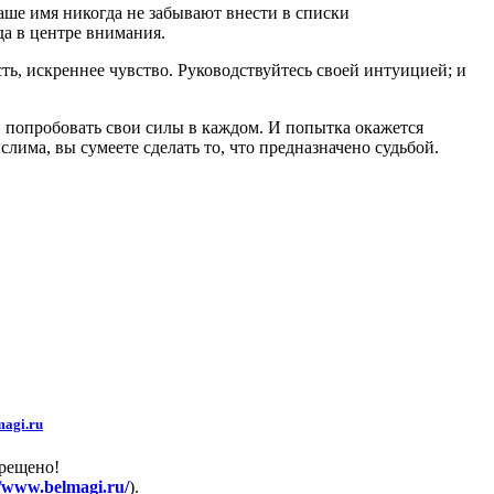
е имя никогда не забывают внести в списки
да в центре внимания.
ь, искреннее чувство. Руководствуйтесь своей интуицией; и
ли попробовать свои силы в каждом. И попытка окажется
лима, вы сумеете сделать то, что предназначено судьбой.
agi.ru
прещено!
//www.belmagi.ru/
).