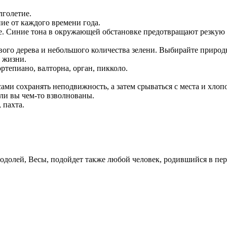
лголетие.
ие от каждого времени года.
е. Синие тона в окружающей обстановке предотвращают резкую 
ового дерева и небольшого количества зелени. Выбирайте природ
в жизни.
ртепиано, валторна, орган, пикколо.
ами сохранять неподвижность, а затем срываться с места и хлопо
сли вы чем-то взволнованы.
 пахта.
одолей, Весы, подойдет также любой человек, родившийся в пери