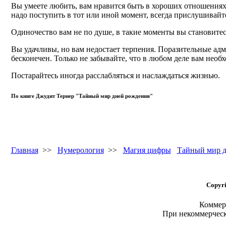
Вы умеете любить, вам нравится быть в хороших отношениях
надо поступить в тот или иной момент, всегда прислушивайт
Одиночество вам не по душе, в такие моменты вы становитес
Вы удачливы, но вам недостает терпения. Поразительные адм
бесконечен. Только не забывайте, что в любом деле вам необ
Постарайтесь иногда расслабляться и наслаждаться жизнью.
По книге Джудит Тернер "Тайный мир дней рождения"
Главная
>>
Нумерология
>>
Магия цифры
Тайный мир д
Copyri
Коммерч
При некоммерчес