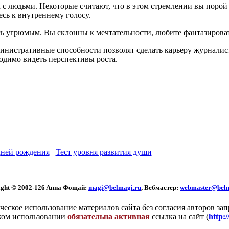
 с людьми. Некоторые считают, что в этом стремлении вы порой
есь к внутреннему голосу.
ь угрюмым. Вы склонны к мечтательности, любите фантазироват
инистративные способности позволят сделать карьеру журналиста
ходимо видеть перспективы роста.
ней рождения
Тест уровня развития души
ght © 2002
-126 Aннa Фoщaй:
magi@belmagi.ru
, Вебмастер:
webmaster@belm
еское использование материалов сайта без согласия авторов за
ком использовании
обязательна активная
ссылка на сайт (
http: