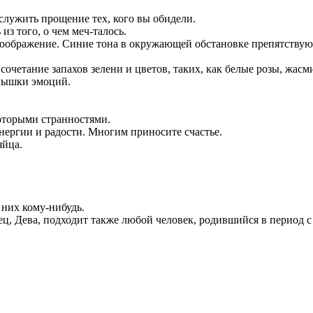
служить прощение тех, кого вы обидели.
з того, о чем меч-талось.
ображение. Синие тона в окружающей обстановке препятствуют 
очетание запахов зелени и цветов, таких, как белые розы, жасми
спышки эмоций.
которыми странностями.
нергии и радости. Многим приносите счастье.
яйца.
 них кому-нибудь.
ец, Дева, подходит также любой человек, родившийся в период с 