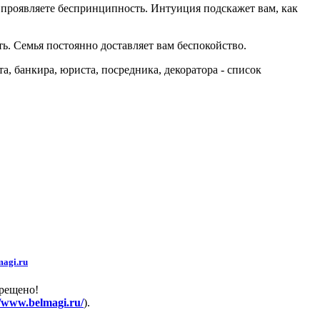
 проявляете беспринципность. Интуиция подскажет вам, как
ь. Семья постоянно доставляет вам беспокойство.
, банкира, юриста, посредника, декоратора - список
agi.ru
прещено!
//www.belmagi.ru/
).