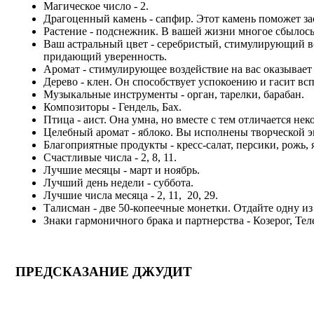
Магическое число - 2.
Драгоценный камень - сапфир. Этот камень поможет за
Растение - подснежник. В вашей жизни многое сбылось и
Ваш астральный цвет - серебристый, стимулирующий во
придающий уверенность.
Аромат - стимулирующее воздействие на вас оказывает с
Дерево - клен. Он способствует успокоению и гасит в
Музыкальные инструменты - орган, тарелки, барабан.
Композиторы - Гендель, Бах.
Птица - аист. Она умна, но вместе с тем отличается не
Целебный аромат - яблоко. Вы исполнены творческой э
Благоприятные продукты - кресс-салат, персики, рожь, 
Счастливые числа - 2, 8, 11.
Лучшие месяцы - март и ноябрь.
Лучший день недели - суббота.
Лучшие числа месяца - 2, 11, 20, 29.
Талисман - две 50-копеечные монетки. Отдайте одну из
Знаки гармоничного брака и партнерства - Козерог, Тел
ПРЕДСКАЗАНИЕ ДЖУДИТ