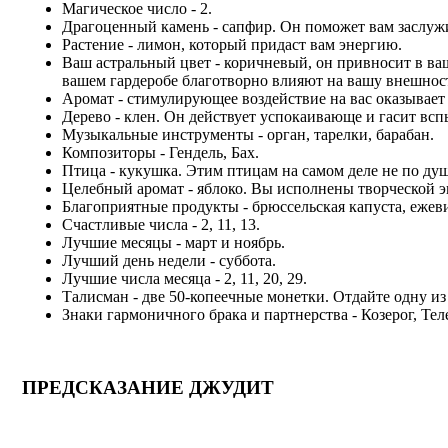
Магическое число - 2.
Драгоценный камень - сапфир. Он поможет вам заслужи
Растение - лимон, который придаст вам энергию.
Ваш астральный цвет - коричневый, он привносит в ва
вашем гардеробе благотворно влияют на вашу внешнос
Аромат - стимулирующее воздействие на вас оказывает с
Дерево - клен. Он действует успокаивающе и гасит вс
Музыкальные инструменты - орган, тарелки, барабан.
Композиторы - Гендель, Бах.
Птица - кукушка. Этим птицам на самом деле не по душ
Целебный аромат - яблоко. Вы исполнены творческой э
Благоприятные продукты - брюссельская капуста, ежеви
Счастливые числа - 2, 11, 13.
Лучшие месяцы - март и ноябрь.
Лучший день недели - суббота.
Лучшие числа месяца - 2, 11, 20, 29.
Талисман - две 50-копеечные монетки. Отдайте одну из
Знаки гармоничного брака и партнерства - Козерог, Тел
ПРЕДСКАЗАНИЕ ДЖУДИТ