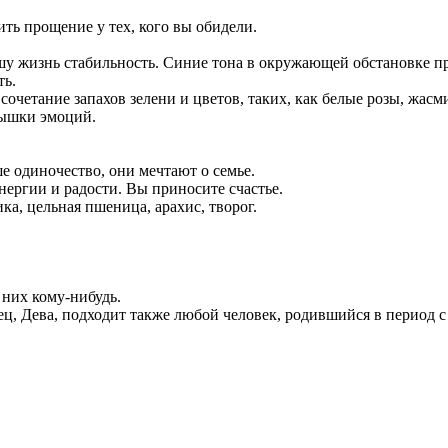
ть прощение у тех, кого вы обидели.
шу жизнь стабильность. Синие тона в окружающей обстановке п
ть.
очетание запахов зелени и цветов, таких, как белые розы, жасми
пышки эмоций.
е одиночество, они мечтают о семье.
нергии и радости. Вы приносите счастье.
ка, цельная пшеница, арахис, творог.
 них кому-нибудь.
ец, Дева, подходит также любой человек, родившийся в период с 