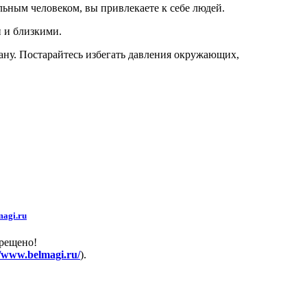
льным человеком, вы привлекаете к себе людей.
и и близкими.
ану. Постарайтесь избегать давления окружающих,
agi.ru
прещено!
//www.belmagi.ru/
).