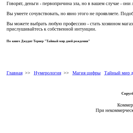
Говорят, деньги - первопричина зла, но в вашем случае - о
Вы умеете сочувствовать, но явно этого не проявляете. Под
Вы можете выбрать любую профессию - стать хозяином магаз
прислушивайтесь к собственной интуиции.
По книге Джудит Тернер "Тайный мир дней рождения"
Главная
>>
Нумерология
>>
Магия цифры
Тайный мир д
Copyri
Коммерч
При некоммерчес