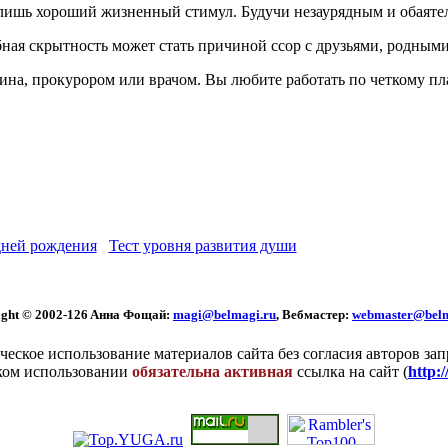
ни лишь хороший жизненный стимул. Будучи незаурядным и обаяте
обная скрытность может стать причиной ссор с друзьями, родным
ина, прокурором или врачом. Вы любите работать по четкому пл
ней рождения
Тест уровня развития души
ght © 2002
-126 Aннa Фoщaй:
magi@belmagi.ru
, Вебмастер:
webmaster@belm
еское использование материалов сайта без согласия авторов за
ком использовании
обязательна активная
ссылка на сайт (
http: