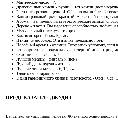
Магическое число - 7.
Драгоценный камень - рубин. Этот камень дает энергию
Растение - розовик цепкий. Обычно вы любите безогля
Ваш астральный цвет - красный. А зеленый цвет одежд
Аромат - вы предпочитаете экзотические запахи, спос
Дерево - платан. Вы наделены способностью любить и
Музыкальный инструмент - арфа.
Композиторы - Глюк, Брамс.
Птица - жаворонок. Эта птичка прекрасно поет.
Целебный аромат - жасмин. Этот запах успокоит, если 
Благоприятные продукты - хрен, черный инжир, рис, ми
Счастливые числа - 5, 7.
Лучшие месяцы - февраль и июнь.
Лучший день недели - четверг.
Лучшие числа месяца - 6, 15, 24.
Талисман - старый ключ.
Знаки гармоничного брака и партнерства - Овен, Лев, 
ПРЕДСКАЗАНИЕ ДЖУДИТ
Вы далеко не удачливый человек. Жизнь постоянно заводит ва