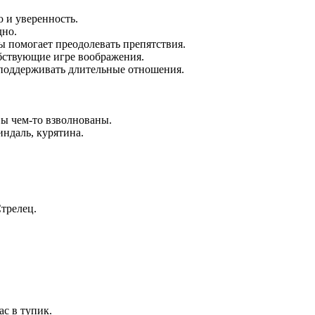
 и уверенность.
дно.
ы помогает преодолевать препятствия.
обствующие игре воображения.
 поддерживать длительные отношения.
вы чем-то взволнованы.
ндаль, курятина.
Стрелец.
с в тупик.