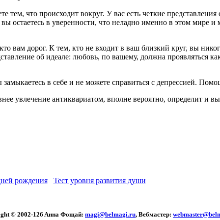
е тем, что происходит вокруг. У вас есть четкие представления
 вы остаетесь в уверенности, что неладно именно в этом мире и 
то вам дорог. К тем, кто не входит в ваш близкий круг, вы никог
дставление об идеале: любовь, по вашему, должна проявляться к
ы замыкаетесь в себе и не можете справиться с депрессией. Помо
нее увлечение антиквариатом, вполне вероятно, определит и вы
ней рождения
Тест уровня развития души
ght © 2002
-126 Aннa Фoщaй:
magi@belmagi.ru
, Вебмастер:
webmaster@belm