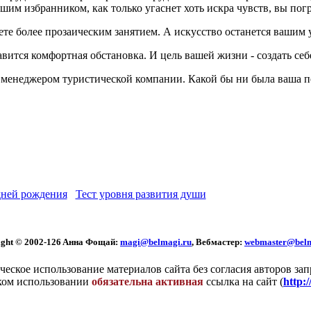
ашим избранником, как только угаснет хоть искра чувств, вы пог
дете более прозаическим занятием. А искусство останется вашим
авится комфортная обстановка. И цель вашей жизни - создать се
менеджером туристической компании. Какой бы ни была ваша по
ней рождения
Тест уровня развития души
ght © 2002
-126 Aннa Фoщaй:
magi@belmagi.ru
, Вебмастер:
webmaster@belm
еское использование материалов сайта без согласия авторов за
ком использовании
обязательна активная
ссылка на сайт (
http: