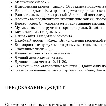
Магическое число - 2.
Драгоценный камень - сапфир. Этот камень поможет ва
Растение - куколь. Вам нравится демонстрировать свои 
Ваш астральный цвет - красный. А лиловый цвет одежд
Аромат - вы предпочитаете экзотические запахи, спос
Дерево - клен. О" успокаивает и гасит лишние эмоции.
Музыкальные инструменты - орган, тарелки, барабан.
Композиторы - Гендель, Бах.
Птица - аист. Она умна и домовита.
Целебный аромат - яблоко. Вы исполнены творческой э
Благоприятные продукты - капуста, апельсины, тмин, о
Счастливые числа - 5, 7.
Лучшие месяцы - февраль и июнь.
Лучший день недели - четверг.
Лучшие числа месяца - 2, 11, 20.
Талисман - две 50-копеечные монетки. Отдайте одну из
Знаки гармоничного брака и партнерства - Овен, Лев и
ПРЕДСКАЗАНИЕ ДЖУДИТ
Стремясь осуществить свою мечту, вы готовы много и упорно