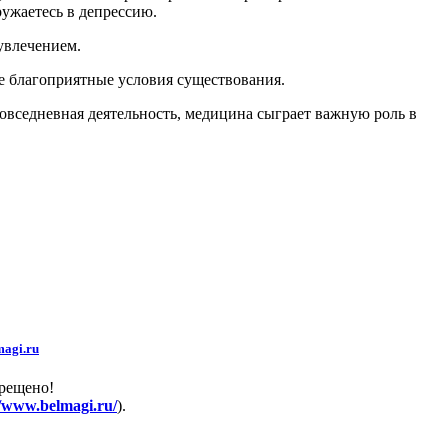
ружаетесь в депрессию.
 увлечением.
бе благоприятные условия существования.
вседневная деятельность, медицина сыграет важную роль в
agi.ru
прещено!
//www.belmagi.ru/
).