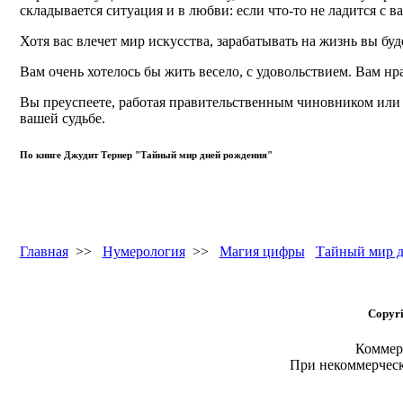
складывается ситуация и в любви: если что-то не ладится с в
Хотя вас влечет мир искусства, зарабатывать на жизнь вы бу
Вам очень хотелось бы жить весело, с удовольствием. Вам нр
Вы преуспеете, работая правительственным чиновником или 
вашей судьбе.
По книге Джудит Тернер "Тайный мир дней рождения"
Главная
>>
Нумерология
>>
Магия цифры
Тайный мир д
Copyri
Коммерч
При некоммерчес