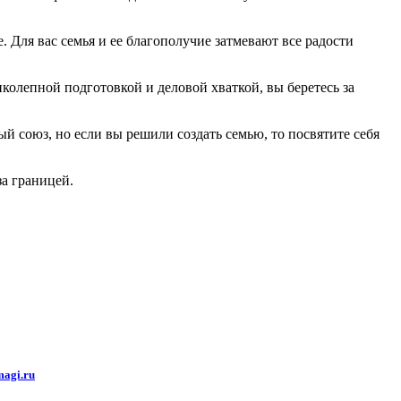
. Для вас семья и ее благополучие затмевают все радости
олепной подготовкой и деловой хваткой, вы беретесь за
й союз, но если вы решили создать семью, то посвятите себя
за границей.
agi.ru