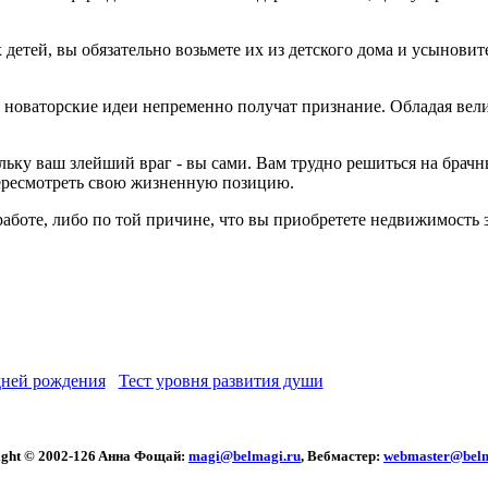
детей, вы обязательно возьмете их из детского дома и усыновите
оваторские идеи непременно получат признание. Обладая велик
ьку ваш злейший враг - вы сами. Вам трудно решиться на брачны
 пересмотреть свою жизненную позицию.
работе, либо по той причине, что вы приобретете недвижимость 
ней рождения
Тест уровня развития души
ght © 2002
-126 Aннa Фoщaй:
magi@belmagi.ru
, Вебмастер:
webmaster@belm