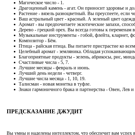
Магическое число - 1.
Драгоценный камень - агат. Он приносит здоровье и до
Растение - вязель разноцветный. Вы преуспеете, если ч
Ваш астральный цвет - красный. А зеленый цвет одежд
Аромат - вы предпочитаете экзотические запахи, спос
Дерево - грецкий орех. Вы всегда готовы к переменам 
Музыкальные инструменты - гобой, флейта, кларнет, фо
Композитор - Бём.
Птица - райская птица. Вы питаете пристрастие ко все
Целебный аромат - земляника. Обладая успокаивающими
Благоприятные продукты - зелень, абрикосы, рис, минда
Счастливые числа - 5, 7.
Лучшие месяцы - февраль и июнь.
Лучший день недели - четверг.
Лучшие числа месяца - 1, 10, 19.
Талисман - новая монетка в туфле.
Знаки гармоничного брака и партнерства - Овен, Лев и
ПРЕДСКАЗАНИЕ ДЖУДИТ
Вы умны и наделены интеллектом, что обеспечит вам успех в