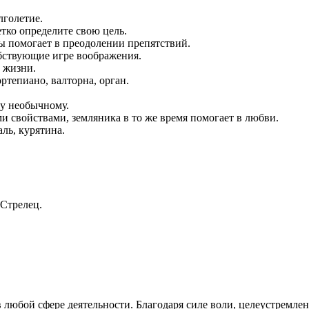
лголетие.
етко определите свою цель.
ы помогает в преодолении препятствий.
обствующие игре воображения.
в жизни.
ртепиано, валторна, орган.
му необычному.
 свойствами, земляника в то же время помогает в любви.
ль, курятина.
 Стрелец.
 любой сфере деятельности. Благодаря силе воли, целеустремле