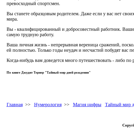
превосходный спортсмен.
Вы станете образцовым родителем. Даже если у вас нет своих 
мира.
Вы - квалифицированный и добросовестный работник. Ваши н
самую трудную работу.
Ваша личная жизнь - непрерывная вереница сражений, поскол
ей полностью. Только годы неудач и несчастий побудят вас
Когда-нибудь вам доведется много путешествовать - либо по 
По книге Джудит Тернер "Тайный мир дней рождения"
Главная
>>
Нумерология
>>
Магия цифры
Тайный мир д
Copyri