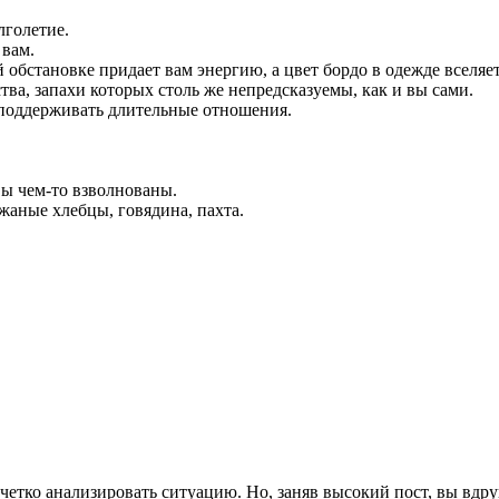
лголетие.
 вам.
бстановке придает вам энергию, а цвет бордо в одежде вселяет
ва, запахи которых столь же непредсказуемы, как и вы сами.
 поддерживать длительные отношения.
вы чем-то взволнованы.
жаные хлебцы, говядина, пахта.
четко анализировать ситуацию. Но, заняв высокий пост, вы вдру