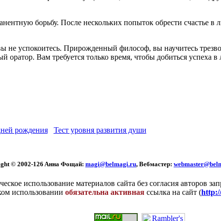
ентную борьбу. После нескольких попыток обрести счастье в л
 вы не успокоитесь. Прирожденный философ, вы научитесь трезво
й оратор. Вам требуется только время, чтобы добиться успеха в
ней рождения
Тест уровня развития души
ght © 2002
-126 Aннa Фoщaй:
magi@belmagi.ru
, Вебмастер:
webmaster@belm
еское использование материалов сайта без согласия авторов за
ком использовании
обязательна активная
ссылка на сайт (
http: