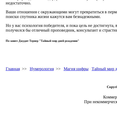
недостаточно.
Ваши отношения с окружающими могут превратиться в перман
поиски спутника жизни кажутся вам безнадежными.
Но у вас психология победителя, и пока цель не достигнута,
получился бы отличный проповедник, консультант и страстны
По книге Джудит Тернер "Тайный мир дней рождения"
Главная
>>
Нумерология
>>
Магия цифры
Тайный мир д
Copyri
Коммерч
При некоммерчес