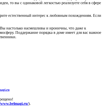
деи, то вы с одинаковой легкостью реализуете себя в сфере
ворите естественный интерес к любовным похождениям. Если
. Вы настолько насмешливы и ироничны, что даже к
мосферу. Поддержание порядка в доме имеет для вас важное
твенники.
agi.ru
прещено!
//www.belmagi.ru/
).