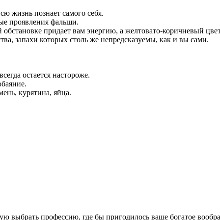
сю жизнь познает самого себя.
ые проявления фальши.
 обстановке придает вам энергию, а желтовато-коричневый цве
ва, запахи которых столь же непредсказуемы, как и вы сами.
всегда остается настороже.
обаяние.
ень, курятина, яйца.
ую выбрать профессию, где бы пригодилось ваше богатое вообра