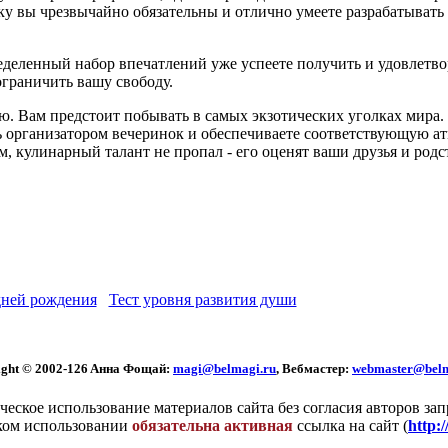
у вы чрезвычайно обязательны и отлично умеете разрабатывать и
пределенный набор впечатлений уже успеете получить и удовлет
ограничить вашу свободу.
гую. Вам предстоит побывать в самых экзотических уголках мира
ь организатором вечеринок и обеспечиваете соответствующую ат
, кулинарный талант не пропал - его оценят ваши друзья и родс
ней рождения
Тест уровня развития души
ght © 2002
-126 Aннa Фoщaй:
magi@belmagi.ru
, Вебмастер:
webmaster@belm
еское использование материалов сайта без согласия авторов за
ком использовании
обязательна активная
ссылка на сайт (
http: