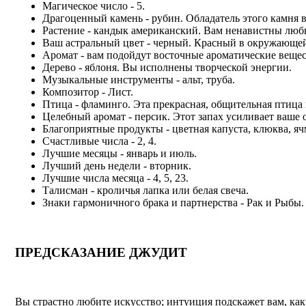
Магическое число - 5.
Драгоценный камень - рубин. Обладатель этого камня в
Растение - кандык американский. Вам ненавистны люб
Ваш астральный цвет - черный. Красный в окружающей
Аромат - вам подойдут восточные ароматические вещест
Дерево - яблоня. Вы исполнены творческой энергии.
Музыкальные инструменты - альт, труба.
Композитор - Лист.
Птица - фламинго. Эта прекрасная, общительная птица 
Целебный аромат - персик. Этот запах усиливает ваше 
Благоприятные продукты - цветная капуста, клюква, ячм
Счастливые числа - 2, 4.
Лучшие месяцы - январь и июль.
Лучший день недели - вторник.
Лучшие числа месяца - 4, 5, 23.
Талисман - кроличья лапка или белая свеча.
Знаки гармоничного брака и партнерства - Рак и Рыбы.
ПРЕДСКАЗАНИЕ ДЖУДИТ
Вы страстно любите искусство; интуиция подскажет вам, как