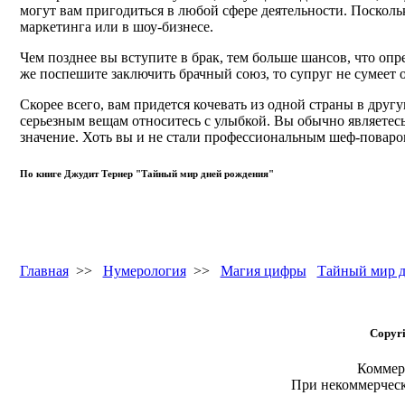
могут вам пригодиться в любой сфере деятельности. Поскольк
маркетинга или в шоу-бизнесе.
Чем позднее вы вступите в брак, тем больше шансов, что о
же поспешите заключить брачный союз, то супруг не сумеет 
Скорее всего, вам придется кочевать из одной страны в дру
серьезным вещам относитесь с улыбкой. Вы обычно являетес
значение. Хоть вы и не стали профессиональным шеф-поваром
По книге Джудит Тернер "Тайный мир дней рождения"
Главная
>>
Нумерология
>>
Магия цифры
Тайный мир д
Copyri
Коммерч
При некоммерчес