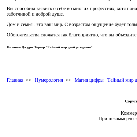
Вы способны заявить о себе во многих профессиях, хотя пона
заботливой и доброй душе.
Дом и семья - это ваш мир. С возрастом ощущение будет толь
Обстоятельства сложатся так благоприятно, что вы объездит
По книге Джудит Тернер "Тайный мир дней рождения"
Главная
>>
Нумерология
>>
Магия цифры
Тайный мир д
Copyri
Коммерч
При некоммерчес