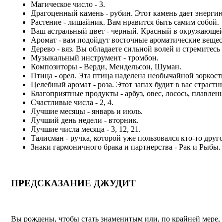
Магическое число - 3.
Драгоценный камень - рубин. Этот камень дает энергию
Растение - лишайник. Вам нравится быть самим собой.
Ваш астральный цвет - черный. Красный в окружающей 
Аромат - вам подойдут восточные ароматические вещест
Дерево - вяз. Вы обладаете сильной волей и стремитесь
Музыкальный инструмент - тромбон.
Композиторы - Верди, Мендельсон, Шуман.
Птица - орел. Эта птица наделена необычайной зоркост
Целебный аромат - роза. Этот запах будит в вас страстн
Благоприятные продукты - арбуз, овес, лосось, плавлен
Счастливые числа - 2, 4.
Лучшие месяцы - январь и июль.
Лучший день недели - вторник.
Лучшие числа месяца - 3, 12, 21.
Талисман - ручка, которой уже пользовался кто-то друг
Знаки гармоничного брака и партнерства - Рак и Рыбы.
ПРЕДСКАЗАНИЕ ДЖУДИТ
Вы рождены, чтобы стать знаменитым или, по крайней мере,