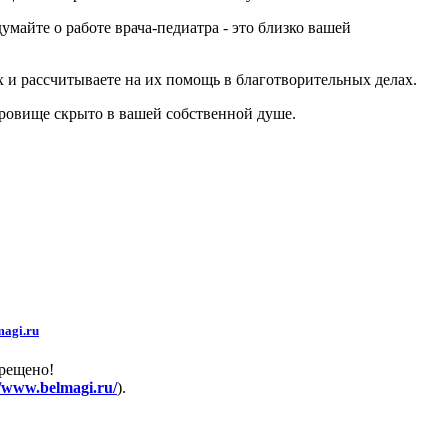
умайте о работе врача-педиатра - это близко вашей
х и рассчитываете на их помощь в благотворительных делах.
кровище скрыто в вашей собственной душе.
agi.ru
прещено!
//www.belmagi.ru/
).