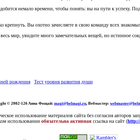
добится немало времени, чтобы понять: вы на пути к успеху. Под
ко крепнуть. Вы охотно зачисляете в свою команду всех знакомы
е весь мир, увидите много замечательных вещей, но истинное со
ней рождения
Тест уровня развития души
ght © 2002
-126 Aннa Фoщaй:
magi@belmagi.ru
, Вебмастер:
webmaster@belm
еское использование материалов сайта без согласия авторов за
ком использовании
обязательна активная
ссылка на сайт (
http: