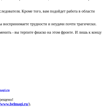
ледователя. Кроме того, вам подойдет работа в области
Вы воспринимаете трудности и неудачи почти трагически.
енить - вы терпите фиаско на этом фронте. И лишь к концу
agi.ru
прещено!
//www.belmagi.ru/
).