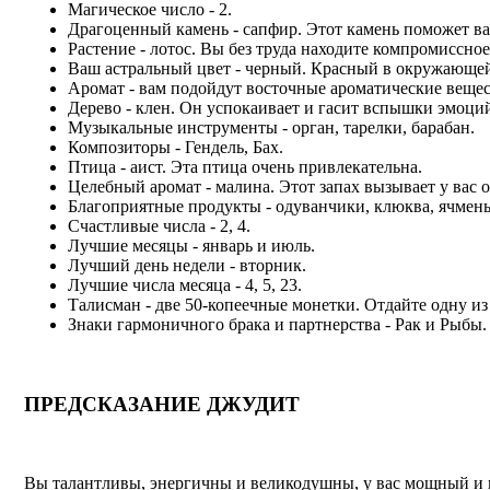
Магическое число - 2.
Драгоценный камень - сапфир. Этот камень поможет ва
Растение - лотос. Вы без труда находите компромиссно
Ваш астральный цвет - черный. Красный в окружающей
Аромат - вам подойдут восточные ароматические вещест
Дерево - клен. Он успокаивает и гасит вспышки эмоци
Музыкальные инструменты - орган, тарелки, барабан.
Композиторы - Гендель, Бах.
Птица - аист. Эта птица очень привлекательна.
Целебный аромат - малина. Этот запах вызывает у ва
Благоприятные продукты - одуванчики, клюква, ячмень,
Счастливые числа - 2, 4.
Лучшие месяцы - январь и июль.
Лучший день недели - вторник.
Лучшие числа месяца - 4, 5, 23.
Талисман - две 50-копеечные монетки. Отдайте одну из
Знаки гармоничного брака и партнерства - Рак и Рыбы.
ПРЕДСКАЗАНИЕ ДЖУДИТ
Вы талантливы, энергичны и великодушны, у вас мощный и 