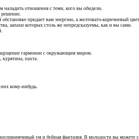
м наладить отношения с теми, кого вы обидели.
е решение.
 обстановке придает вам энергию, а желтовато-коричневый цве
ва, запахи которых столь же непредсказуемы, как и вы сами.
й.
с ощущение гармонии с окружающим миром.
 курятина, пахта.
 них кому-нибудь.
восприимчивый ум и буйная фантазия. В молодости вы можете с