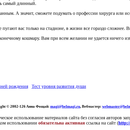
ть самый длинный.
анным. А значит, сможете подумать о профессии хирурга или исс
е пугают вас только на стадионе, в жизни все гораздо сложнее. 
онечному кошмару. Вам при всем желании не удается ничего изм
ней рождения
Тест уровня развития души
ght © 2002
-126 Aннa Фoщaй:
magi@belmagi.ru
, Вебмастер:
webmaster@belm
еское использование материалов сайта без согласия авторов за
ком использовании
обязательна активная
ссылка на сайт (
http: