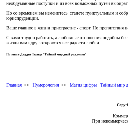
необдуманные поступки и из всех возможных путей выбира
Но со временем вы изменитесь, станете пунктуальным и собр
юриспруденции.
Ваше главное в жизни пристрастие - спорт. Но препятствия н
С вами трудно работать, а любовные отношения подобны беск
жизни вам вдруг откроются все радости любви.
По книге Джудит Тернер "Тайный мир дней рождения"
Главная
>>
Нумерология
>>
Магия цифры
Тайный мир д
Copyri
Коммерч
При некоммерчес