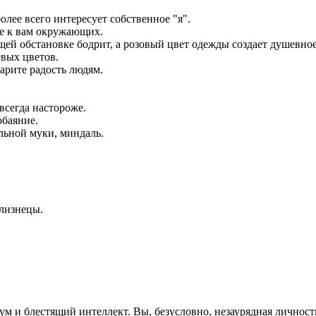
лее всего интересует собственное "я".
ие к вам окружающих.
й обстановке бодрит, а розовый цвет одежды создает душевное
вых цветов.
арите радость людям.
всегда настороже.
обаяние.
льной муки, миндаль.
Близнецы.
м и блестящий интеллект. Вы, безусловно, незаурядная личность