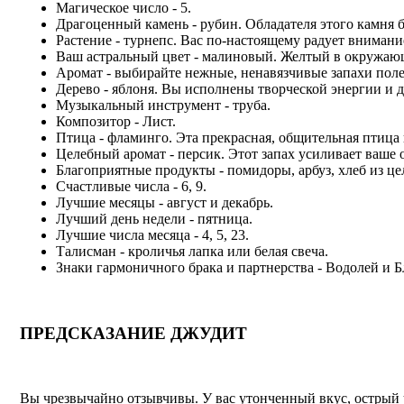
Магическое число - 5.
Драгоценный камень - рубин. Обладателя этого камня бо
Растение - турнепс. Вас по-настоящему радует вниман
Ваш астральный цвет - малиновый. Желтый в окружающе
Аромат - выбирайте нежные, ненавязчивые запахи поле
Дерево - яблоня. Вы исполнены творческой энергии и д
Музыкальный инструмент - труба.
Композитор - Лист.
Птица - фламинго. Эта прекрасная, общительная птица 
Целебный аромат - персик. Этот запах усиливает ваше 
Благоприятные продукты - помидоры, арбуз, хлеб из це
Счастливые числа - 6, 9.
Лучшие месяцы - август и декабрь.
Лучший день недели - пятница.
Лучшие числа месяца - 4, 5, 23.
Талисман - кроличья лапка или белая свеча.
Знаки гармоничного брака и партнерства - Водолей и 
ПРЕДСКАЗАНИЕ ДЖУДИТ
Вы чрезвычайно отзывчивы. У вас утонченный вкус, острый у