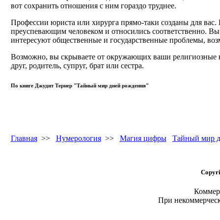
вот сохранить отношения с ним гораздо труднее.
Профессии юриста или хирурга прямо-таки созданы для вас. 
преуспевающим человеком и относились соответственно. Вы жа
интересуют общественные и государственные проблемы, возм
Возможно, вы скрываете от окружающих ваши религиозные нас
друг, родитель, супруг, брат или сестра.
По книге Джудит Тернер "Тайный мир дней рождения"
Главная
>>
Нумерология
>>
Магия цифры
Тайный мир д
Copyri
Коммерч
При некоммерчес