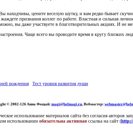
Вы находчивы, цените веселую шутку, и вам редко бывает скучно
ждете признания коллег по работе. Властная и сильная личность
ожно, вы даже участвуете в благотворительных акциях. И не ме
троения. Чаще всего вы проводите время в кругу близких людей
ней рождения
Тест уровня развития души
ght © 2002
-126 Aннa Фoщaй:
magi@belmagi.ru
, Вебмастер:
webmaster@belm
еское использование материалов сайта без согласия авторов за
ком использовании
обязательна активная
ссылка на сайт (
http: