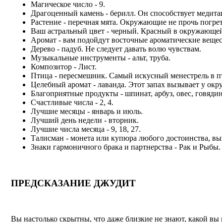
Магическое число - 9.
Драгоценный камень - берилл. Он способствует медита
Растение - перечная мята. Окружающие не прочь погрет
Ваш астральный цвет - черный. Красный в окружающей 
Аромат - вам подойдут восточные ароматические вещест
Дерево - падуб. Не следует давать волю чувствам.
Музыкальные инструменты - альт, труба.
Композитор - Лист.
Птица - пересмешник. Самый искусный менестрель в п
Целебный аромат - лаванда. Этот запах вызывает у ок
Благоприятные продукты - шпинат, арбуз, овес, говяди
Счастливые числа - 2, 4.
Лучшие месяцы - январь и июль.
Лучший день недели - вторник.
Лучшие числа месяца - 9, 18, 27.
Талисман - монета или купюра любого достоинства, вы
Знаки гармоничного брака и партнерства - Рак и Рыбы.
ПРЕДСКАЗАНИЕ ДЖУДИТ
Вы настолько скрытны, что даже близкие не знают, какой вы 