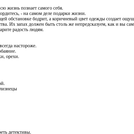
сю жизнь познает самого себя.
ордитесь, - на самом деле подарки жизни.
ей обстановке бодрит, а коричневый цвет одежды создает ощущ
ва. Их запах должен быть столь же непредсказуем, как и вы сам
арите радость людям.
всегда настороже.
обаяние.
и, орехи.
ой.
Близнецы
еть детективы.