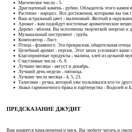
Магическое число - 5.
Драгоценный камень - рубин. Обладатель этого камня в
Растение - нарцисс. Все достижения, которыми вы так г
Ваш астральный цвет - малиновый. Желтый в окружающ
Аромат - вам подойдут восточные ароматические вещест
Дерево - яблоня. Вы исполнены творческой энергии и д
Музыкальный инструмент - труба.
Композитор - Лист.
Птица - фламинго. Эта прекрасная, общительная птица 
Целебный аромат - персик. Этот запах усиливает ваше 
Благоприятные продукты - малина, хлеб из цельной мук
Счастливые числа - 6, 9.
Лучшие месяцы - август и декабрь.
Лучший день недели - пятница.
Лучшие числа месяца - 4, 5, 23.
Талисман - ручка, которой уже пользовался кто-то друг
Знаки гармоничного брака и партнерства - Водолей и 
ПРЕДСКАЗАНИЕ ДЖУДИТ
Вам нравятся приключения и риск. Вы любите читать и смотр