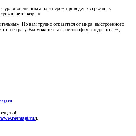
з с уравновешенным партнером приведет к серьезным
переживаете разрыв.
ительным. Но вам трудно отказаться от мира, выстроенного
это не сразу. Вы можете стать философом, следователем,
agi.ru
прещено!
//www.belmagi.ru/
).