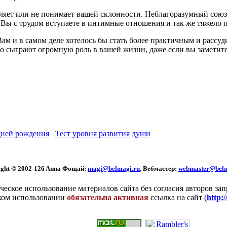
еляет или не понимает вашей склонности. Неблагоразумный сою
. Вы с трудом вступаете в интимные отношения и так же тяжело 
ам и в самом деле хотелось бы стать более практичным и рассуд
о сыграют огромную роль в вашей жизни, даже если вы заметите 
ней рождения
Тест уровня развития души
ght © 2002
-126 Aннa Фoщaй:
magi@belmagi.ru
, Вебмастер:
webmaster@belm
еское использование материалов сайта без согласия авторов за
ком использовании
обязательна активная
ссылка на сайт (
http: