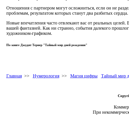
Отношения с партнером могут осложниться, если он не разд
проблемам, результатом которых станут два разбитых сердца
Новые впечатления часто отвлекают вас от реальных целей. В
вашей фантазией. Как ни странно, события далекого прошлог
художником-графиком.
По книге Джудит Тернер "Тайный мир дней рождения"
Главная
>>
Нумерология
>>
Магия цифры
Тайный мир д
Copyri
Коммерч
При некоммерчес